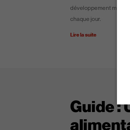
développement muscul
chaque jour.
Lire la suite
Guide :
aliment