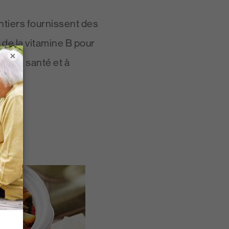
ntiers fournissent des
 de la vitamine B pour
×
bonne santé et à
.