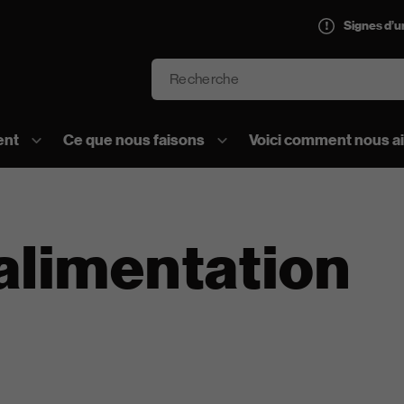
Signes d’
Recherche
’AVC logo]
ent
Ce que nous faisons
Voici comment nous a
alimentation