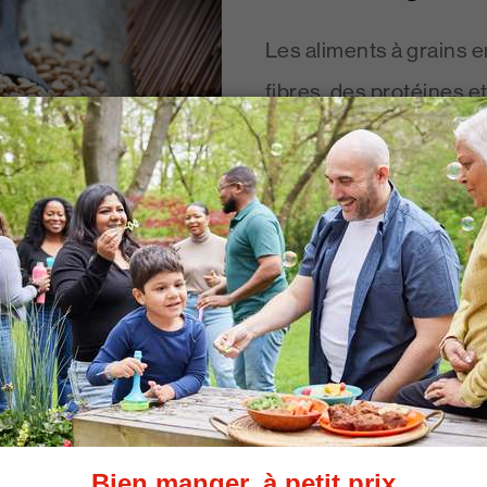
Les aliments à grains e
fibres, des protéines et
vous aider à rester en 
maintenir un poids sain
Lire la suite
és
rveau ont besoin de
ent aussi le