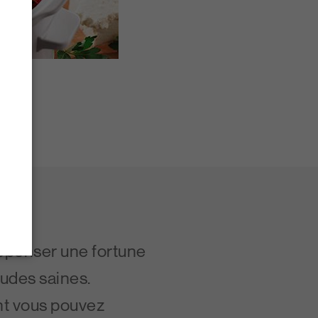
dépenser une fortune
tudes saines.
t vous pouvez