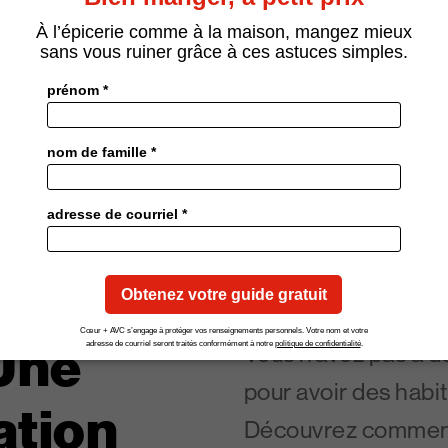
aire. Mangez-en
 Une
Vous n’avez pas à 
pour avoir des habi
ation
Découvrez commen