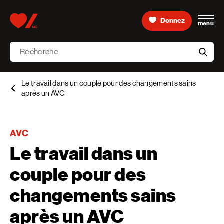
Skip to content
Donnez
menu
Accueil [Fondation des maladies du cœur et de l’AVC 
Recherche
aria-l
Le travail dans un couple pour des changements sains
après un AVC
AVC
Le travail dans un
couple pour des
changements sains
après un AVC