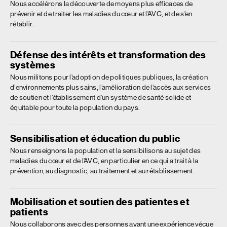
alimentaire canadien. Aujourd’hui, nous influons sur la
élaborer un plan d’action qui permettra de faire progresser la
Nous accélérons la découverte de moyens plus efficaces de
réglementation et les lois gouvernementales pour lutter contre
prévenir et de traiter les maladies du cœur et l’AVC, et de s’en
recherche, accroître la sensibilisation et améliorer l’accès aux
le vapotage chez les jeunes, améliorer l’étiquetage nutritionnel,
rétablir.
soins spécialisés et au soutien tout au long de la vie.
faciliter l’accès à des médicaments abordables, et stopper le
Apprenez-en plus
matraquage de publicités néfastes visant les enfants.
Défense des intérêts et transformation des
Apprenez-en plus
systèmes
Nous militons pour l’adoption de politiques publiques, la création
d’environnements plus sains, l’amélioration de l’accès aux services
de soutien et l’établissement d’un système de santé solide et
équitable pour toute la population du pays.
Sensibilisation et éducation du public
Nous renseignons la population et la sensibilisons au sujet des
maladies du cœur et de l’AVC, en particulier en ce qui a trait à la
prévention, au diagnostic, au traitement et au rétablissement.
Mobilisation et soutien des patientes et
patients
Nous collaborons avec des personnes ayant une expérience vécue