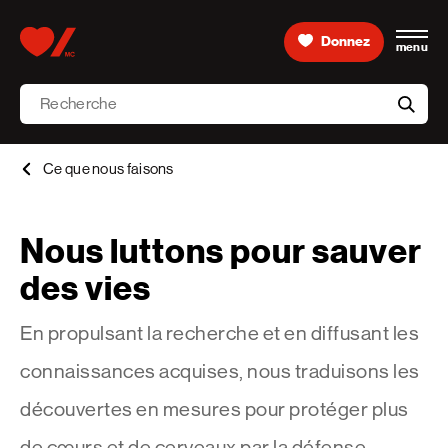
Skip to content
Donnez
menu
Accueil [Fondation des maladies du cœur et de l’AVC 
Recherche
aria-l
Ce que nous faisons
Nous luttons pour sauver
des vies
En propulsant la recherche et en diffusant les
connaissances acquises, nous traduisons les
découvertes en mesures pour protéger plus
de cœurs et de cerveaux par la défense