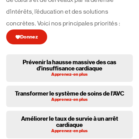
d’intérêts, l’éducation et des solutions
concrètes. Voici nos principales priorités :
Donnez
Prévenir la hausse massive des cas
d’insuffisance cardiaque
Apprenez-en plus
Transformer le système de soins de l’AVC
Prévenir la hausse massive des cas
Apprenez-en plus
d’insuffisance cardiaque
Tout ce qui peut endommager le cœur peut nuire à son
fonctionnement. Aujourd’hui, près de 800 000 personnes au
Améliorer le taux de survie à un arrêt
Transformer le système de soins de l’AVC
pays sont atteintes d’insuffisance cardiaque, et environ 100
cardiaque
En un instant, un AVC peut avoir des effets dévastateurs sur
000 autres reçoivent un diagnostic de cette maladie chaque
Apprenez-en plus
une famille. C’est une des plus importantes causes de décès, et
année. Elles font face à une maladie mortelle complexe qui