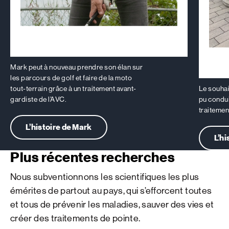
Mark peut à nouveau prendre son élan sur
les parcours de golf et faire de la moto
tout-terrain grâce à un traitement avant-
Le souhait
gardiste de l’AVC.
pu conduir
traitemen
L’histoire de Mark
L’hi
Plus récentes recherches
Nous subventionnons les scientifiques les plus
émérites de partout au pays, qui s’efforcent toutes
et tous de prévenir les maladies, sauver des vies et
créer des traitements de pointe.