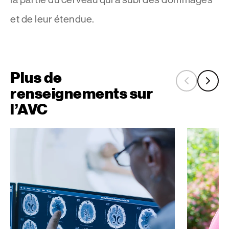
et de leur étendue.
Plus de
reto
su
renseignements sur
l’AVC