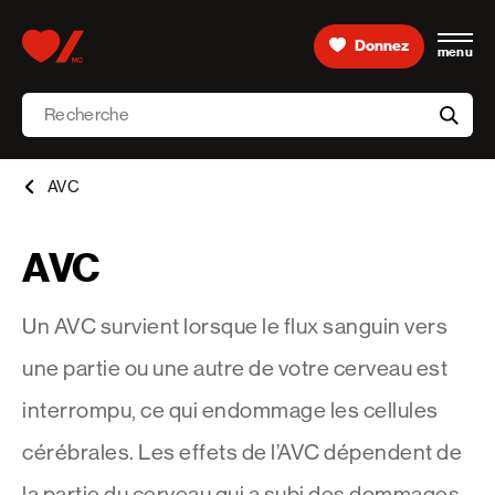
Skip to content
Donnez
menu
Accueil [Fondation des maladies du cœur et de l’AVC 
Recherche
aria-l
AVC
AVC
Un AVC survient lorsque le flux sanguin vers
une partie ou une autre de votre cerveau est
interrompu, ce qui endommage les cellules
cérébrales. Les effets de l’AVC dépendent de
la partie du cerveau qui a subi des dommages