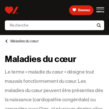
Skip to content
Donnez
menu
Accueil [Fondation des maladies du cœur et de l’AVC 
Recherche
aria-l
Maladies du cœur
Maladies du cœur
Le terme « maladie du cœur » désigne tout
mauvais fonctionnement du cœur. Les
maladies du cœur peuvent être présentes dès
la naissance (cardiopathie congénitale) ou
apparaître avec l’âge, et plusieurs d’entre elles