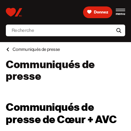
Skip to content
Donnez
menu
Accueil [Fondation des maladies du cœur et de l’AVC 
Recherche
aria-l
Communiqués de presse
Communiqués de
presse
Communiqués de
presse de Cœur + AVC