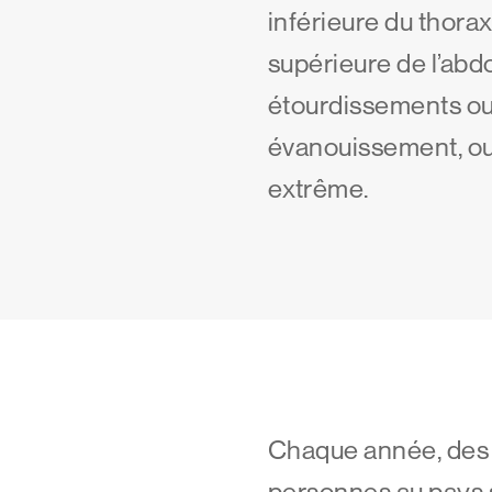
inférieure du thorax
supérieure de l’ab
étourdissements ou
évanouissement, ou
extrême.
Chaque année, des 
personnes au pays