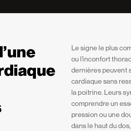
d’une
Le signe le plus co
ou l’inconfort thora
ardiaque
dernières peuvent s
cardiaque sans ress
la poitrine. Leurs
s
comprendre un ess
pression ou une dou
dans le haut du dos,