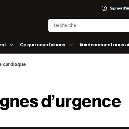
Signes d’
Recherche
’AVC logo]
ent
Ce que nous faisons
Voici comment nous a
e cardiaque
ignes d’urgence