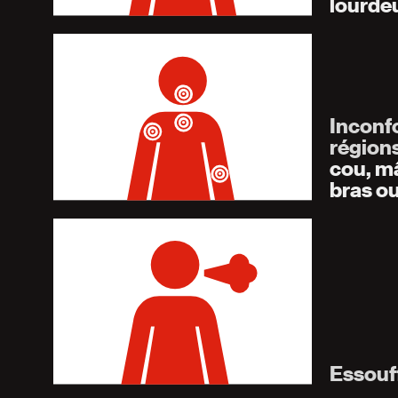
lourdeu
Inconfo
région
cou, m
bras o
Essouf