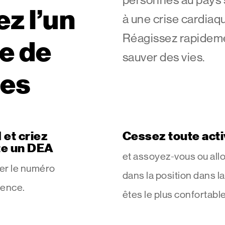
z l’un
à une crise cardiaq
Réagissez rapidem
re de
sauver des vies.
nes
 et criez
Cessez toute acti
te un DEA
et assoyez-vous ou all
er le numéro
dans la position dans l
gence.
êtes le plus confortable