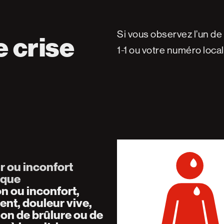
Si vous observez l’un d
e crise
1-1 ou votre numéro loca
r ou inconfort
ique
n ou inconfort,
nt, douleur vive,
on de brûlure ou de