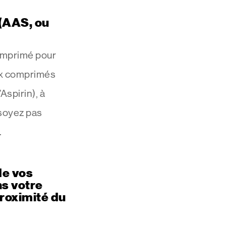
 (AAS, ou
omprimé pour
ux comprimés
’Aspirin), à
 soyez pas
.
de vos
s votre
proximité du