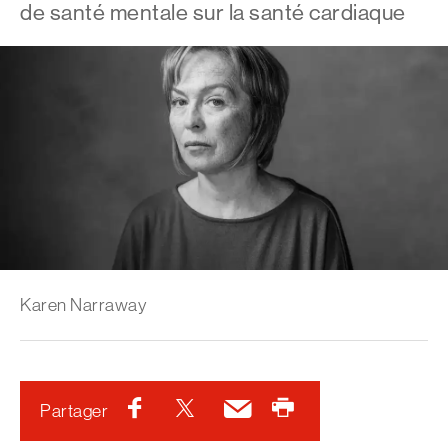
de santé mentale sur la santé cardiaque
Karen Narraway
Facebook
Twitter
Courriel
Imprimer
Partager