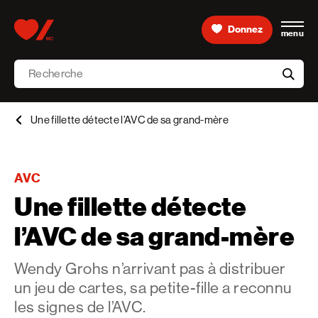
Skip to content
Donnez
menu
Accueil [Fondation des maladies du cœur et de l’AVC 
Recherche
aria-l
Une fillette détecte l’AVC de sa grand-mère
AVC
Une fillette détecte
l’AVC de sa grand-mère
Wendy Grohs n’arrivant pas à distribuer
un jeu de cartes, sa petite-fille a reconnu
les signes de l’AVC.