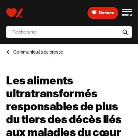
Skip to content
Donnez
menu
Accueil [Fondation des maladies du cœur et de l’AVC 
Recherche
aria-l
Communiqués de presse
Les aliments
ultratransformés
responsables de plus
du tiers des décès liés
aux maladies du cœur