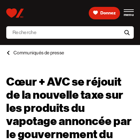
Skip to content
Donnez
menu
Accueil [Fondation des maladies du cœur et de l’AVC 
Recherche
aria-l
Communiqués de presse
Cœur + AVC se réjouit
de la nouvelle taxe sur
les produits du
vapotage annoncée par
le gouvernement du