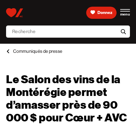
Skip to content
Donnez
menu
Accueil [Fondation des maladies du cœur et de l’AVC 
Recherche
aria-l
Communiqués de presse
Le Salon des vins de la
Montérégie permet
d’amasser près de 90
000 $ pour Cœur + AVC