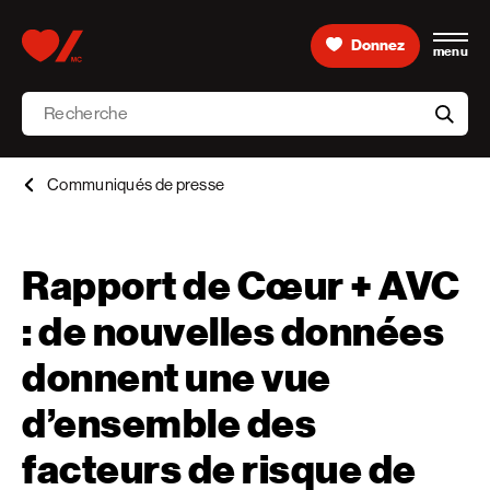
Skip to content
Donnez
menu
Accueil [Fondation des maladies du cœur et de l’AVC 
Recherche
aria-l
Communiqués de presse
Rapport de Cœur + AVC
: de nouvelles données
donnent une vue
d’ensemble des
facteurs de risque de