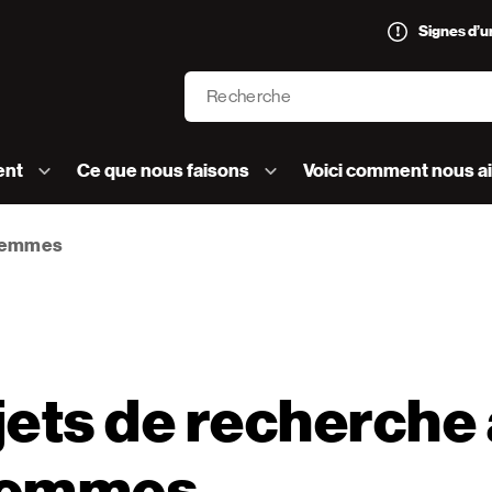
Signes d’
Recherche
’AVC logo]
ent
Ce que nous faisons
Voici comment nous a
 femmes
jets de recherche
 femmes