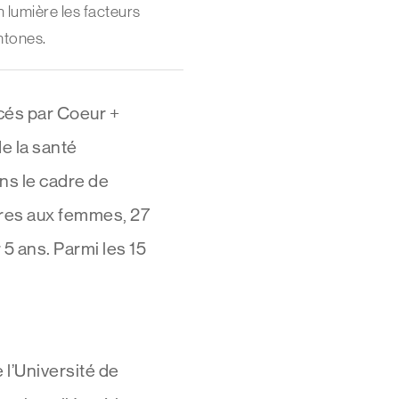
 lumière les facteurs
htones.
cés par Coeur +
e la santé
ns le cadre de
pres aux femmes, 27
5 ans. Parmi les 15
e l’Université de