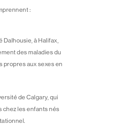
mprennent :
té Dalhousie, à Halifax,
oppement des maladies du
s propres aux sexes en
iversité de Calgary, qui
s chez les enfants nés
ationnel.