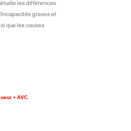
i étudie les différences
’incapacités graves et
nsi que les causes
Coeur + AVC
.