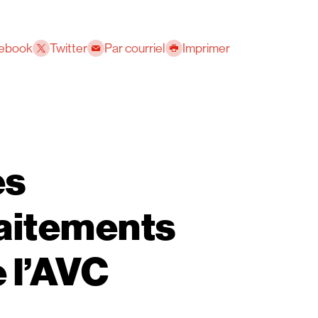
ebook
Twitter
Par courriel
Imprimer
es
aitements
 l’AVC