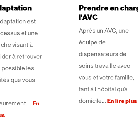
aptation
Prendre en char
l’AVC
daptation est
Après un AVC, une
ocessus et une
équipe de
che visant à
dispensateurs de
ider à retrouver
soins travaille avec
s possible les
vous et votre famille,
ités que vous
tant à l’hôpital qu’à
domicile...
En lire plus
eurement....
En
us