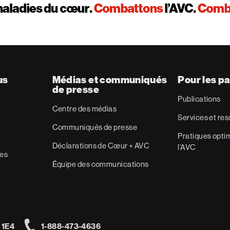
us
Médias et communiqués
Pour les pa
de presse
Publications
Centre des médias
Services et re
Communiqués de presse
Pratiques optim
Déclarations de Cœur + AVC
l’AVC
res
Équipe des communications
 1E4
1-888-473-4636