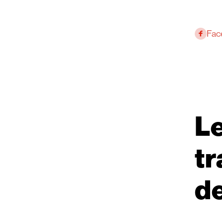
Fac
L
tr
de