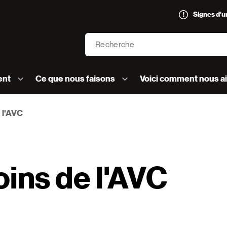
Signes d’
Recherche
’AVC logo]
ent
Ce que nous faisons
Voici comment nous a
 l'AVC
ins de l'AVC