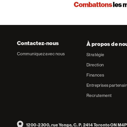
Contactez-nous
À propos de no
Communiquez avec nous
Stratégie
Direction
Finances
Entreprises partenai
Recrutement
Address
1200-2300, rue Yonge, C. P. 2414 Toronto ON M4P