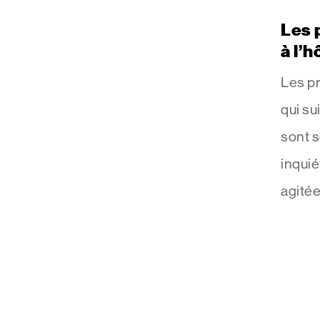
Les 
à l’h
Les p
qui su
sont s
inquié
agitée