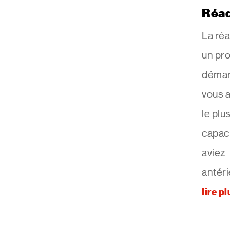
Réad
La réa
un pr
démar
vous a
le plu
capac
aviez
antéri
lire pl