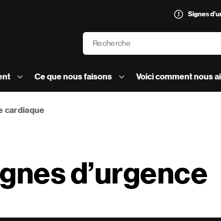
Signes d’
Recherche
’AVC logo]
ent
Ce que nous faisons
Voici comment nous a
e cardiaque
ignes d’urgence