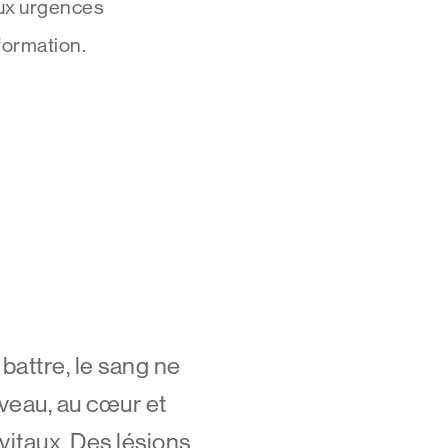
aux urgences
formation.
battre, le sang ne
rveau, au cœur et
vitaux. Des lésions