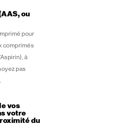
 (AAS, ou
omprimé pour
ux comprimés
’Aspirin), à
 soyez pas
.
de vos
s votre
proximité du