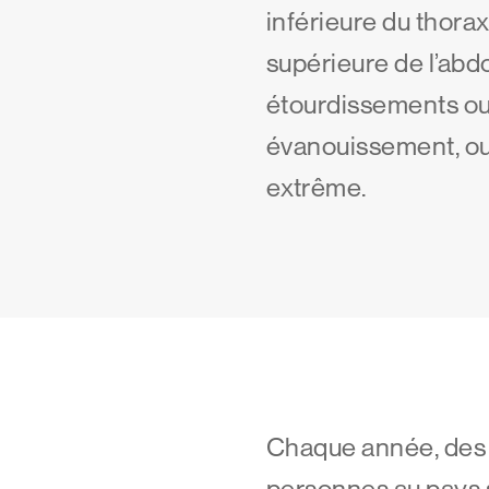
inférieure du thorax
supérieure de l’ab
étourdissements ou
évanouissement, ou
extrême.
Chaque année, des 
personnes au pays