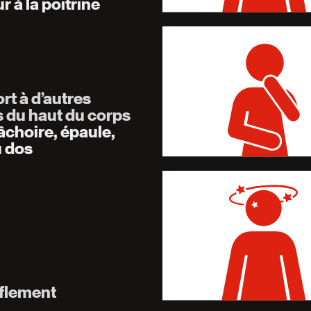
r à la poitrine
rt à d’autres
s du haut du corps
âchoire, épaule,
u dos
flement