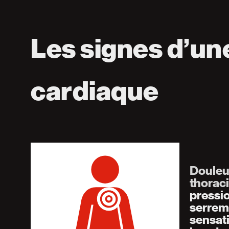
Les signes d’un
cardiaque
Douleu
thorac
pressio
serreme
sensati