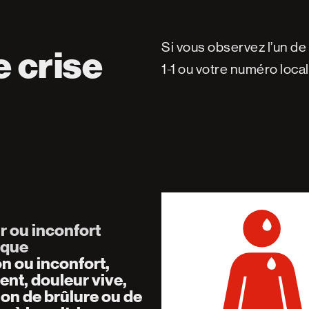
Si vous observez l’un d
e crise
1-1 ou votre numéro loca
r ou inconfort
ique
n ou inconfort,
nt, douleur vive,
on de brûlure ou de