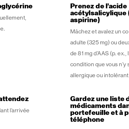
oglycérine
Prenez de l’acide
acétylsalicylique
tuellement,
aspirine)
e.
Mâchez et avalez un c
adulte (325 mg) ou de
de 81 mg d’AAS (p. ex., l
condition que vous n’y
allergique ou intolérant
attendez
Gardez une liste 
médicaments dan
nt l’arrivée
portefeuille et à 
téléphone