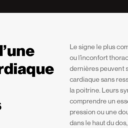
d’une
Le signe le plus co
ou l’inconfort thora
ardiaque
dernières peuvent s
cardiaque sans ress
la poitrine. Leurs
s
comprendre un ess
pression ou une dou
dans le haut du dos,