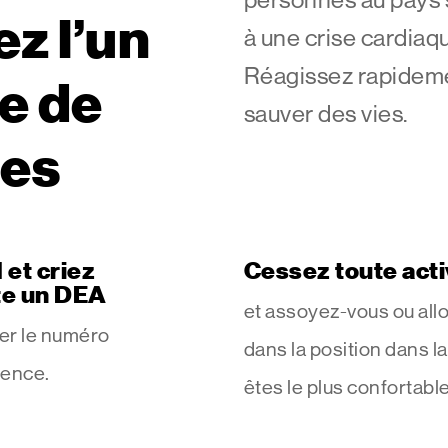
z l’un
à une crise cardiaq
Réagissez rapidem
re de
sauver des vies.
nes
 et criez
Cessez toute acti
te un DEA
et assoyez-vous ou all
er le numéro
dans la position dans l
gence.
êtes le plus confortable