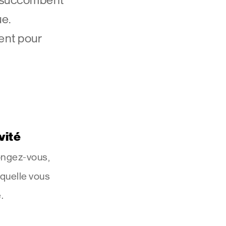
ue.
ent pour
vité
ongez-vous,
aquelle vous
.