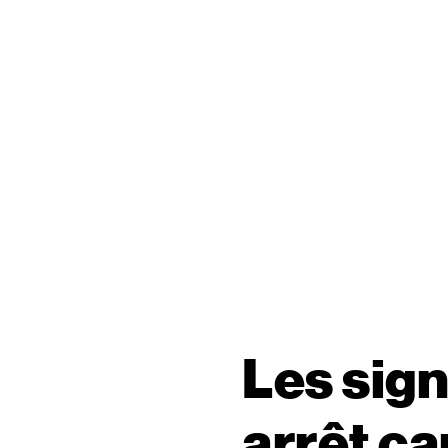
Les sig
arrêt c