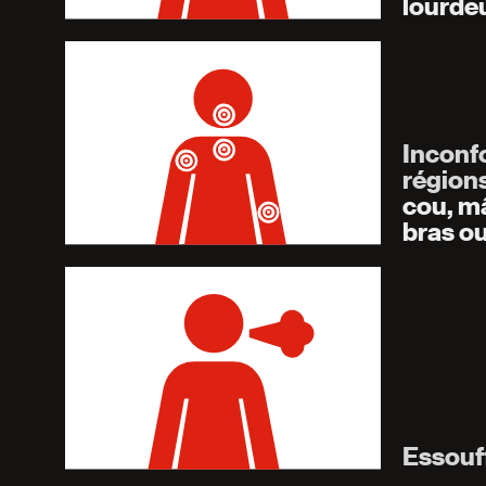
lourdeu
Inconfo
région
cou, m
bras o
Essouf