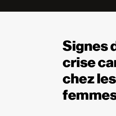
Signes 
crise c
chez les
femme