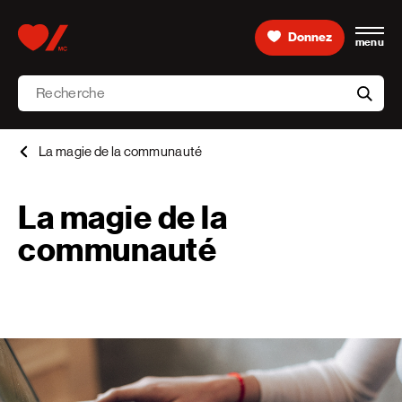
Skip to content
Donnez
menu
Accueil [Fondation des maladies du cœur et de l’AVC 
Recherche
aria-l
La magie de la communauté
La magie de la
communauté