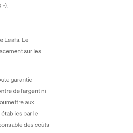
x
»).
e Leafs. Le
lacement sur les
toute garantie
ntre de l’argent ni
soumettre aux
 établies par le
esponsable des coûts