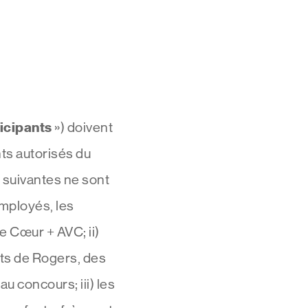
icipants
») doivent
nts autorisés du
 suivantes ne sont
employés, les
e Cœur + AVC; ii)
nts de Rogers, des
u concours; iii) les