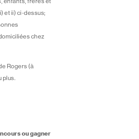
 enfants, frères et
et ii) ci-dessus;
rsonnes
u domiciliées chez
 de Rogers (à
 plus.
concours ou gagner