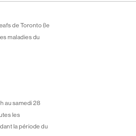
eafs de Toronto (le
des maladies du
7 h au samedi 28
utes les
dant la période du