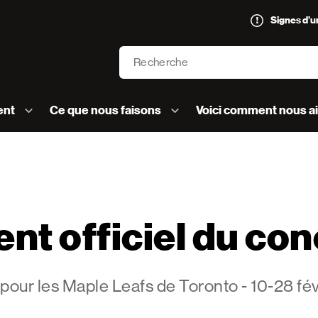
Signes d’
Recherche
’AVC logo]
ent
Ce que nous faisons
Voici comment nous a
nt officiel du co
 pour les Maple Leafs de Toronto - 10-28 fé