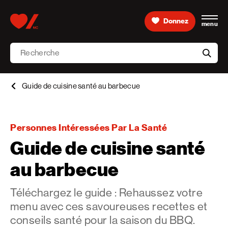
Skip to content
Donnez
menu
Accueil [Fondation des maladies du cœur et de l’AVC 
Recherche
aria-l
Guide de cuisine santé au barbecue
Personnes Intéressées Par La Santé
Guide de cuisine santé
au barbecue
Téléchargez le guide : Rehaussez votre
menu avec ces savoureuses recettes et
conseils santé pour la saison du BBQ.