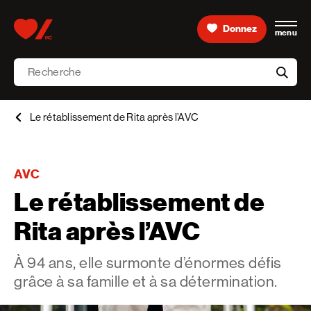
Skip to content
Donnez
menu
Accueil [Fondation des maladies du cœur et de l’AVC 
Recherche
aria-l
Le rétablissement de Rita après l’AVC
AVC
Le rétablissement de
Rita après l’AVC
À 94 ans, elle surmonte d’énormes défis
grâce à sa famille et à sa détermination.