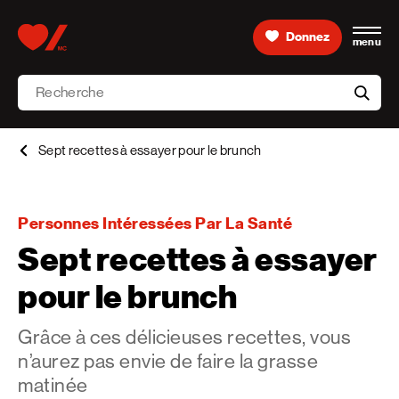
Skip to content
Donnez
menu
Accueil [Fondation des maladies du cœur et de l’AVC 
Recherche
aria-l
Sept recettes à essayer pour le brunch
Personnes Intéressées Par La Santé
Sept recettes à essayer
pour le brunch
Grâce à ces délicieuses recettes, vous
n’aurez pas envie de faire la grasse
matinée