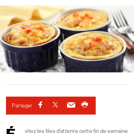
Crêpes
aux
flocons
Facebook
Twitter
Courriel
Imprimer
Partager
d’avoine
et
cannelle
vitez les files d’attente cette fin de semaine