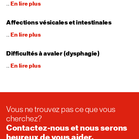
En lire plus
...
Affections vésicales et intestinales
En lire plus
...
Difficultés à avaler (dysphagie)
En lire plus
...
Vous ne trouvez pas ce que vous
cherchez?
Contactez-nous et nous serons
heureux de vous aider.