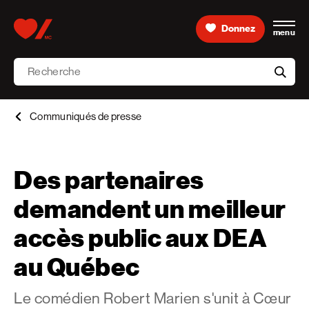
Skip to content
Donnez
menu
Accueil [Fondation des maladies du cœur et de l’AVC 
Recherche
aria-l
Communiqués de presse
Des partenaires
demandent un meilleur
accès public aux DEA
au Québec
Le comédien Robert Marien s'unit à Cœur