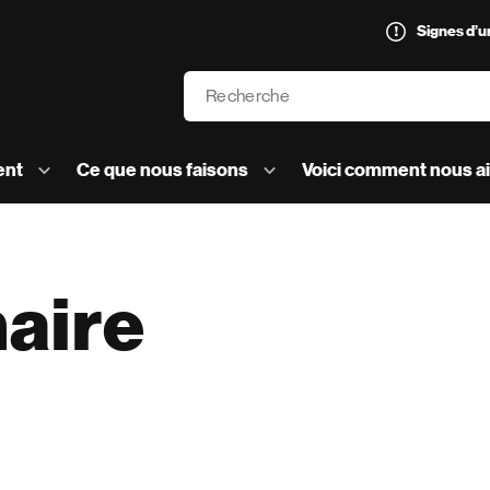
Signes d’
Recherche
’AVC logo]
ent
Ce que nous faisons
Voici comment nous a
aire