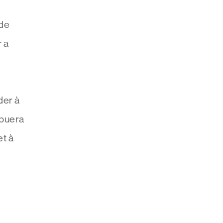
 de
 a
der à
ibuera
et à