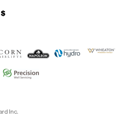
 $
rd Inc.