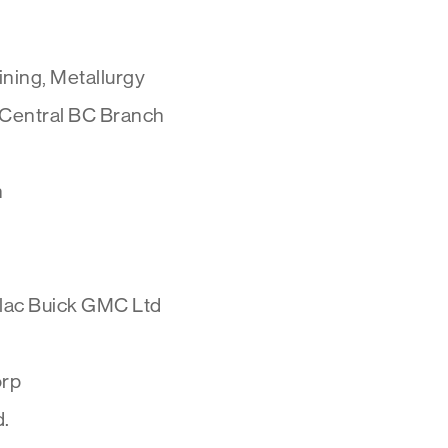
ining, Metallurgy
 Central BC Branch
n
llac Buick GMC Ltd
orp
d.