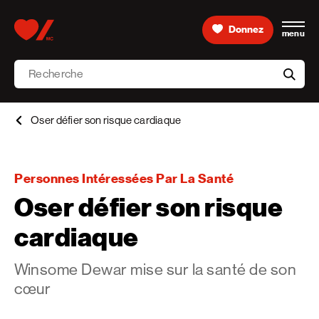
Skip to content
Donnez
menu
Accueil [Fondation des maladies du cœur et de l’AVC 
Recherche
aria-l
Oser défier son risque cardiaque
Personnes Intéressées Par La Santé
Oser défier son risque
cardiaque
Winsome Dewar mise sur la santé de son
cœur