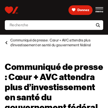
Skip to content
Donnez
menu
Accueil [Fondation des maladies du cœur et de l’AVC 
Recherche
aria-l
Communiqué de presse : Cœur + AVC attendra plus
d’investissement en santé du gouvernement fédéral
Communiqué de presse
: Cœur + AVC attendra
plus d’investissement
en santé du
gouvernement fédéral