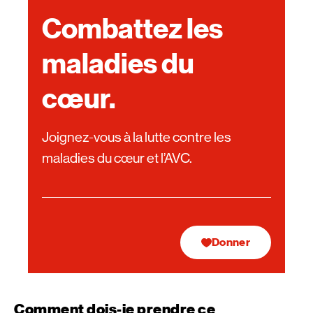
Combattez les
maladies du
cœur.
Joignez-vous à la lutte contre les
maladies du cœur et l’AVC.
Donner
Comment dois-je prendre ce