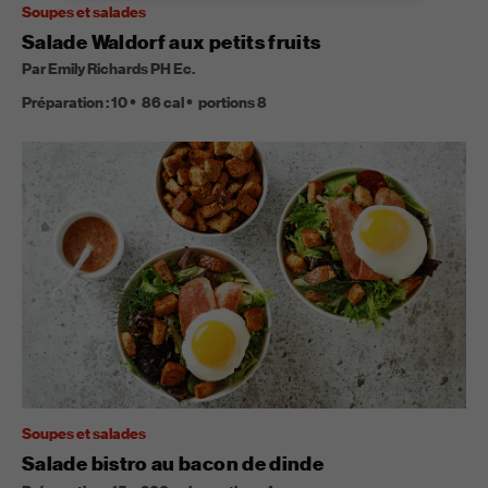
Soupes et salades
Salade Waldorf aux petits fruits
Par Emily Richards PH Ec.
Préparation :
10
86
cal
portions
8
Soupes et salades
Salade bistro au bacon de dinde