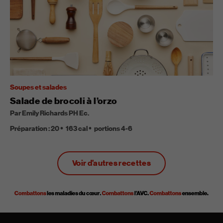
Soupes et salades
Salade de brocoli à l’orzo
Par Emily Richards PH Ec.
Préparation :
20
163
cal
portions
4-6
Voir d'autres recettes