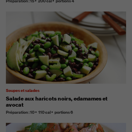
Préparation :
15
200
cal
portions
4
Soupes et salades
Salade aux haricots noirs, edamames et
avocat
Préparation :
10
110
cal
portions
6