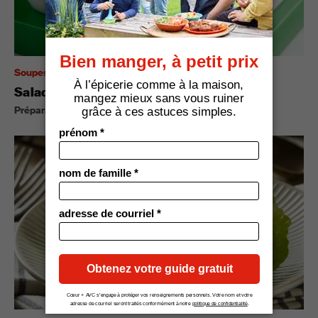
Soupes et salades
Salade de tomates et fèves germées
Préparation :
10
110
cal
portions
4