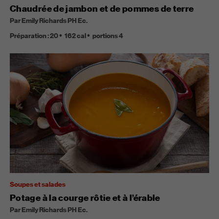
Chaudrée de jambon et de pommes de terre
Par Emily Richards PH Ec.
Préparation :
20
162
cal
portions
4
Soupes et salades
Potage à la courge rôtie et à l’érable
Par Emily Richards PH Ec.