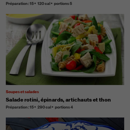
Préparation :
15
120
cal
portions
5
Soupes et salades
Salade rotini, épinards, artichauts et thon
Préparation :
15
290
cal
portions
4