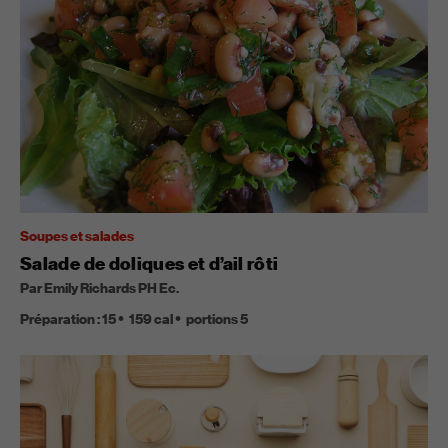
Soupes et salades
Salade de doliques et d’ail rôti
Par Emily Richards PH Ec.
Préparation :
15
159
cal
portions
5