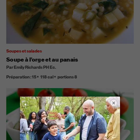
Soupes et salades
Soupe à l’orge et au panais
Par Emily Richards PH Ec.
Préparation :
15
118
cal
portions
8
×