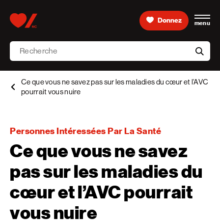
Skip to content
Donnez
menu
Accueil [Fondation des maladies du cœur et de l’AVC 
Recherche
aria-l
Ce que vous ne savez pas sur les maladies du cœur et l’AVC
pourrait vous nuire
Personnes Intéressées Par La Santé
Ce que vous ne savez
pas sur les maladies du
cœur et l’AVC pourrait
vous nuire