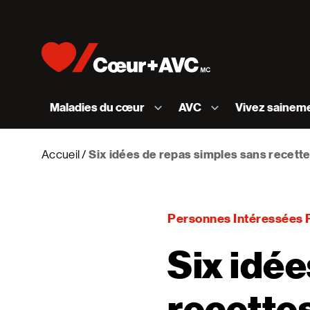
Skip to content
Accueil [Fondation des maladies du cœur et de l
Maladies du cœur
AVC
Vivez sainem
Accueil
Six idées de repas simples sans recett
Personnes Intéressées 
Six idée
recette