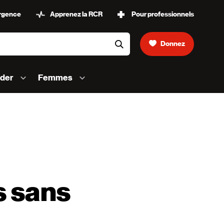
urgence
Apprenez la RCR
Pour professionnels
Donnez
aria-label-header-search
ider
Femmes
s sans