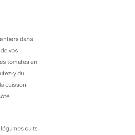
 entiers dans
a de vos
des tomates en
outez-y du
 la cuisson
côté.
 légumes cuits