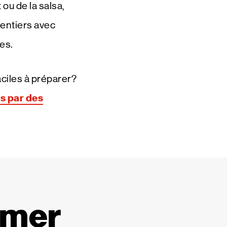
ou de la salsa,
 entiers avec
es.
aciles à préparer?
s par des
imer