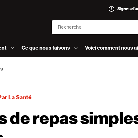
Signes d’
Recherche
’AVC logo]
ent
Ce que nous faisons
Voici comment nous a
es
Par La Santé
s de repas simple
s