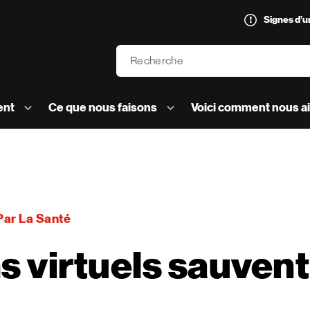
Signes d’
Recherche
’AVC logo]
ent
Ce que nous faisons
Voici comment nous a
Par La Santé
s virtuels sauven