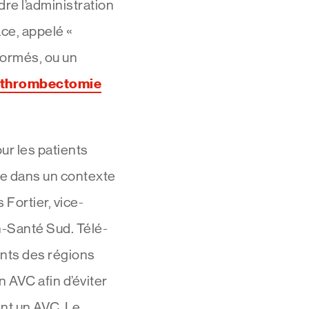
re l’administration
ce, appelé «
formés, ou un
thrombectomie
ur les patients
ce dans un contexte
Fortier, vice-
h-Santé Sud. Télé-
ients des régions
n AVC afin d’éviter
ant un AVC. Le