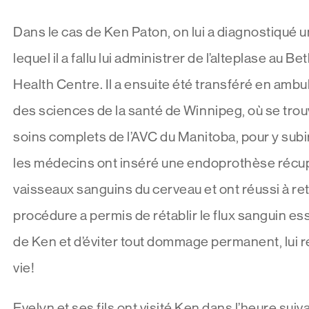
Dans le cas de Ken Paton, on lui a diagnostiqué 
lequel il a fallu lui administrer de l’alteplase au 
Health Centre. Il a ensuite été transféré en amb
des sciences de la santé de Winnipeg, où se trou
soins complets de l’AVC du Manitoba, pour y subi
les médecins ont inséré une endoprothèse récu
vaisseaux sanguins du cerveau et ont réussi à retir
procédure a permis de rétablir le flux sanguin es
de Ken et d’éviter tout dommage permanent, lui r
vie!
Evelyn et ses fils ont visité Ken dans l’heure suivan