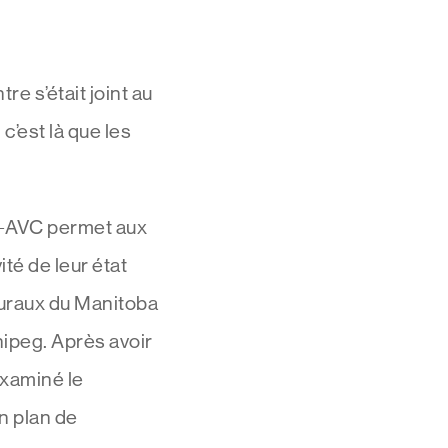
e s’était joint au
’est là que les
é-AVC permet aux
ité de leur état
ruraux du Manitoba
nipeg. Après avoir
examiné le
n plan de