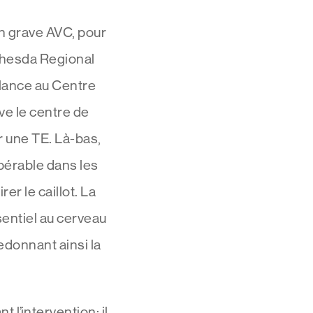
un grave AVC, pour
Bethesda Regional
ulance au Centre
ve le centre de
r une TE. Là-bas,
pérable dans les
er le caillot. La
sentiel au cerveau
edonnant ainsi la
t l’intervention; il