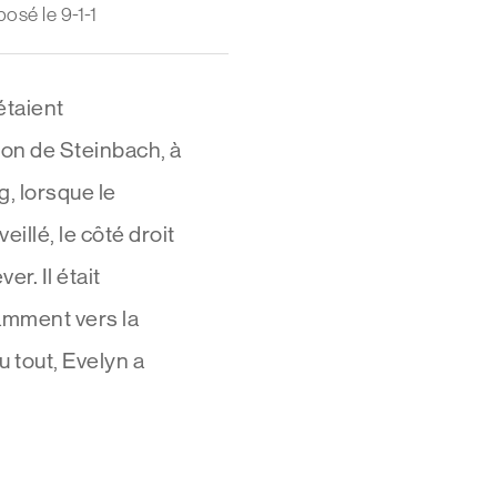
osé le 9-1-1
étaient
on de Steinbach, à
, lorsque le
eillé, le côté droit
er. Il était
tamment vers la
 tout, Evelyn a