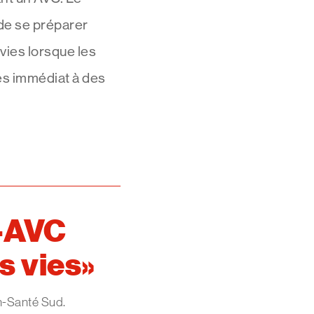
de se préparer
 vies lorsque les
ès immédiat à des
é-AVC
s vies
th-Santé Sud.