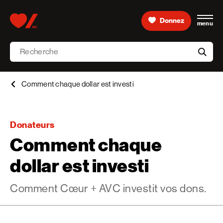
Skip to content
Donnez
menu
Accueil [Fondation des maladies du cœur et de l’AVC 
Recherche
aria-l
Comment chaque dollar est investi
Donateurs
Comment chaque
dollar est investi
Comment Cœur + AVC investit vos dons.