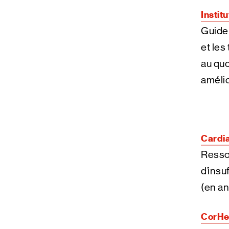
Instit
Guide 
et les
au quo
amélio
Cardi
Ressou
d’insu
(en an
CorHea