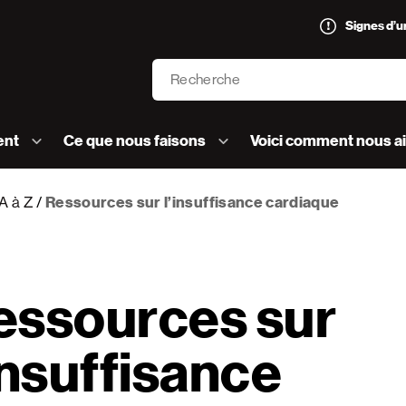
Signes d’
Recherche
’AVC logo]
ent
Ce que nous faisons
Voici comment nous a
A à Z
Ressources sur l’insuffisance cardiaque
essources sur
insuffisance