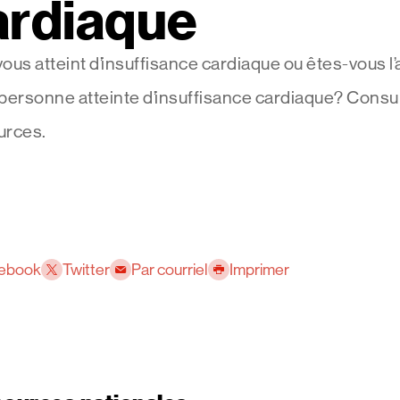
ardiaque
ous atteint d’insuffisance cardiaque ou êtes-vous l’
personne atteinte d’insuffisance cardiaque? Consu
urces.
ebook
Twitter
Par courriel
Imprimer