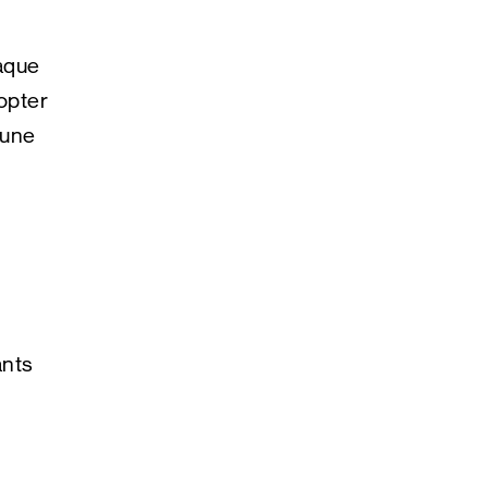
iaque
dopter
 une
ants