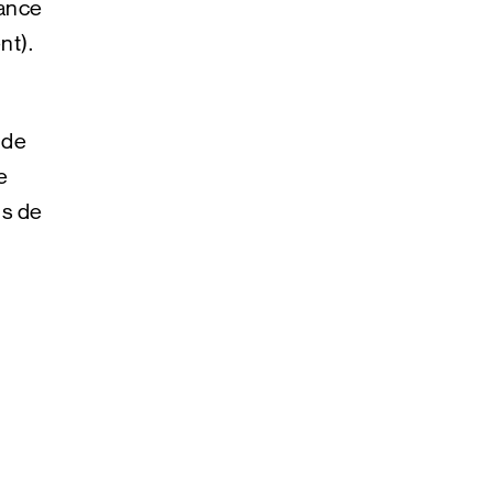
sance
nt).
ide
e
ls de