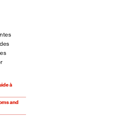
antes
 des
ces
er
uide à
toms and