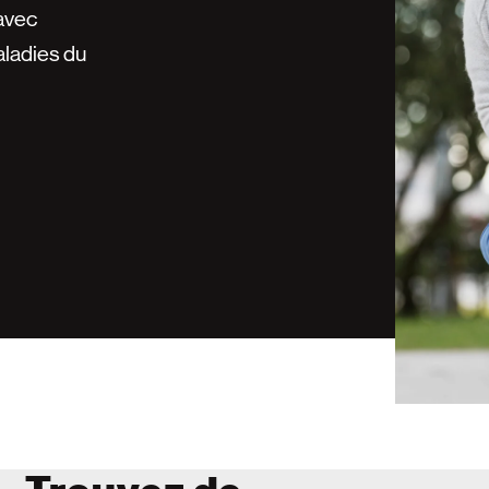
 avec
aladies du