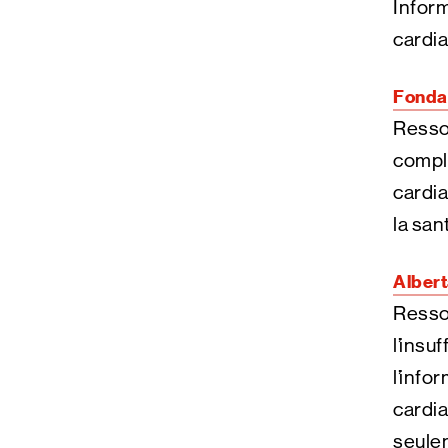
Inform
cardia
Fondat
Ressou
comple
cardia
la san
Albert
Resso
l’insu
l’info
cardia
seule