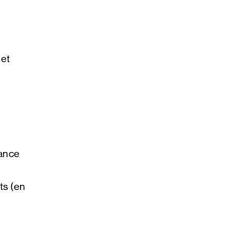
 et
sance
ts (en