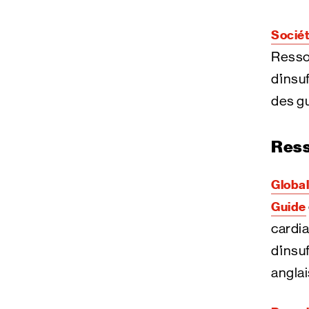
Sociét
Ressou
d’insu
des g
Ress
Global
Guide
cardia
d’insu
angla