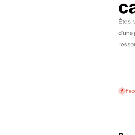
c
Êtes-v
d’une 
resso
Fac