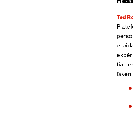
Ress
Ted Ro
Platef
person
et aid
expéri
fiable
l’aveni