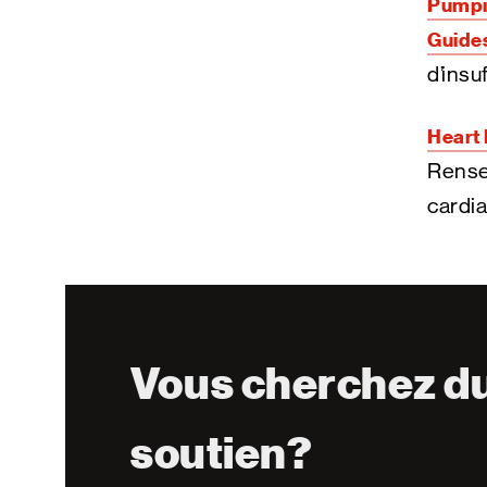
Pumpi
Guide
d’insu
Heart 
Rensei
cardia
Vous cherchez d
soutien?