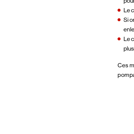
pou
Le c
Si o
enl
Le c
plus
Ces mo
pompa