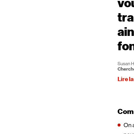
vo
tra
ain
fo
Susan H
Cherch
Lire la
Comm
On a