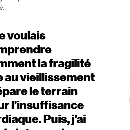
é.
e voulais
mprendre
mment la fragilité
e au vieillissement
pare le terrain
r l’insuffisance
diaque. Puis, j’ai