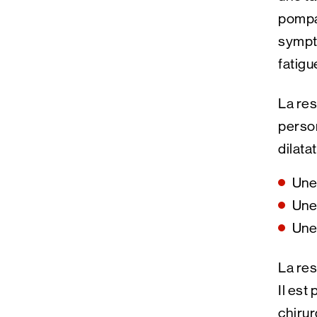
pompag
symptô
fatigu
La res
perso
dilata
Une 
Une 
Une
La res
Il est
chirur