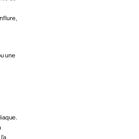
nflure,
ou une
diaque.
a
l’a