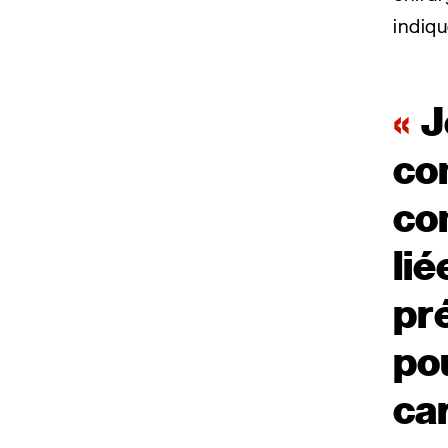
indiqu
J
co
co
lié
pré
pou
car