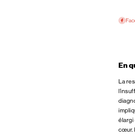
Fac
En q
La res
l’insu
diagno
impliq
élargi
cœur. 