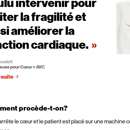
ulu intervenir pour
iter la fragilité et
si améliorer la
nction cardiaque.
owlett
euse pour Cœur + AVC
 suite
ent procède-t-on?
rrête le cœur et le patient est placé sur une machine 