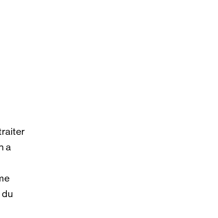
traiter
n a
ume
 du