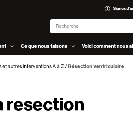
Signes d’
Recherche
’AVC logo]
ent
Ce que nous faisons
Voici comment nous a
 et autres interventions A à Z
Résection ventriculaire
a resection