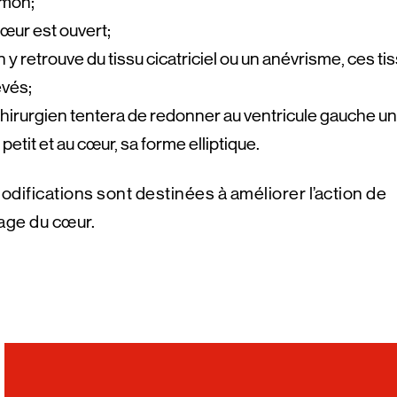
mon;
œur est ouvert;
n y retrouve du tissu cicatriciel ou un anévrisme, ces ti
evés;
hirurgien tentera de redonner au ventricule gauche u
 petit et au cœur, sa forme elliptique.
difications sont destinées à améliorer l’action de
ge du cœur.