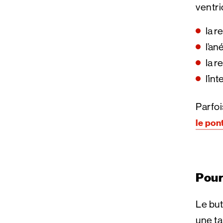
ventri
la r
l’an
la r
l’in
Parfoi
le pon
Pour
Le but
une ta