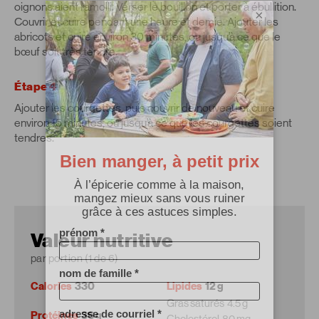
oignons aient ramolli. Verser le bouillon et porter à ébullition.
×
Couvrir et cuire pendant une heure et demie. Ajouter les
abricots et cuire environ 30 minutes, ou jusqu’à ce que le
bœuf soit très tendre.
Étape 4
Ajouter les courgettes, puis couvrir de nouveau et cuire
environ 15 minutes, ou jusqu’à ce que les courgettes soient
tendres.
Valeur nutritive
par portion (1 de 6)
Calories
330
Lipides
12 g
Gras saturés
4.5 g
Protéines
36 g
Cholestérol
80 mg