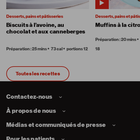
Desserts, pains et pâtisseries
Desserts, pains et pâti
Biscuits à l’avoine, au
Muffins à la citr
chocolat et aux canneberges
Préparation : 20 mins
Préparation : 25 mins
73 cal
portions 12
18
Toutes les recettes
Contactez-nous
À propos de nous
Médias et communiqués de presse
Pour les patients