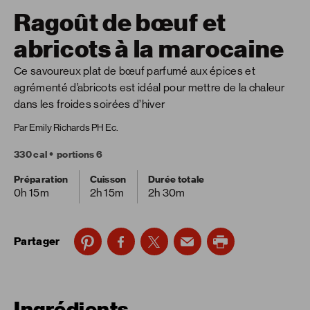
Ragoût de bœuf et
abricots à la marocaine
Ce savoureux plat de bœuf parfumé aux épices et
agrémenté d’abricots est idéal pour mettre de la chaleur
dans les froides soirées d’hiver
Par Emily Richards PH Ec.
330 cal
portions 6
Préparation
Cuisson
Durée totale
0h 15m
2h 15m
2h 30m
Partager
Ingrédients