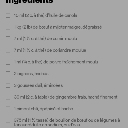
10 ml (2 c. à thé) d’huile de canola
1 kg (2 lb) de bœuf à mijoter maigre, dégraissé
7 ml (1 ½ c. à thé) de cumin moulu
7 ml (1 ½ c. à thé) de coriandre moulue
1 ml (¼ c. à thé) de poivre fraîchement moulu
2 oignons, hachés
3 gousses d’ail, émincées
30 ml (2 c. à table) de gingembre frais, haché finement
1 piment chili, épépiné et haché
375 ml (1 ½ tasse) de bouillon de bœuf ou de légumes à
teneur réduite en sodium, ou d’eau