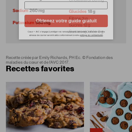
Sodium
260 mg
Glucides
18 g
Fibres
3 g
Potassium
980 mg
Sucres
12 g
Sucres ajoutés
0 g
Recette créée par Emily Richards, PH Ec. © Fondation des
maladies du cœur et de l’AVC 2017.
Recettes favorites