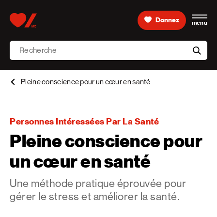
Skip to content
Donnez
menu
Accueil [Fondation des maladies du cœur et de l’AVC 
Recherche
aria-l
Pleine conscience pour un cœur en santé
Personnes Intéressées Par La Santé
Pleine conscience pour
un cœur en santé
Une méthode pratique éprouvée pour
gérer le stress et améliorer la santé.