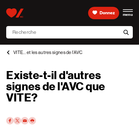
Skip to content
Donnez
menu
Accueil [Fondation des maladies du cœur et de l’AVC 
Recherche
aria-l
VITE… et les autres signes de l’AVC
Existe-t-il d'autres
signes de l'AVC que
VITE?
Facebook
Twitter
Par courriel
Imprimer