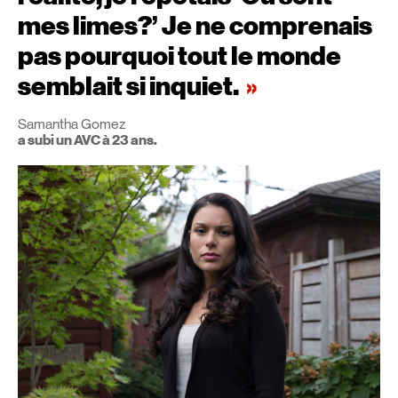
mes limes?’ Je ne comprenais
pas pourquoi tout le monde
semblait si inquiet.
Samantha Gomez
a subi un AVC à 23 ans.