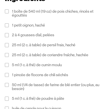
1 boîte de 540 ml (19 oz) de pois chiches, rincés et
égouttés
1 petit oignon, haché
2 à 4 gousses d’ail, pelées
25 ml (2 c. à table) de persil frais, haché
25 ml (2 c. à table) de coriandre fraîche, hachée
5 ml (1 c. à thé) de cumin moulu
1 pincée de flocons de chili séchés
50 ml (1/4 de tasse) de farine de blé entier (ou plus, au
besoin)
5 ml (1 c. à thé) de poudre à pâte
huile de canola pour la cuisson