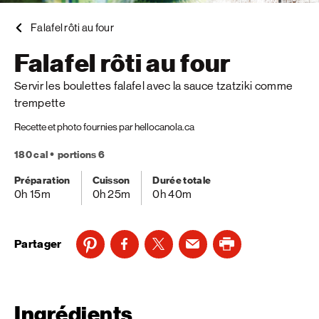
Falafel rôti au four
Falafel rôti au four
Servir les boulettes falafel avec la sauce tzatziki comme
trempette
Recette et photo fournies par hellocanola.ca
180 cal
portions 6
Préparation
Cuisson
Durée totale
0h 15m
0h 25m
0h 40m
Partager
Ingrédients