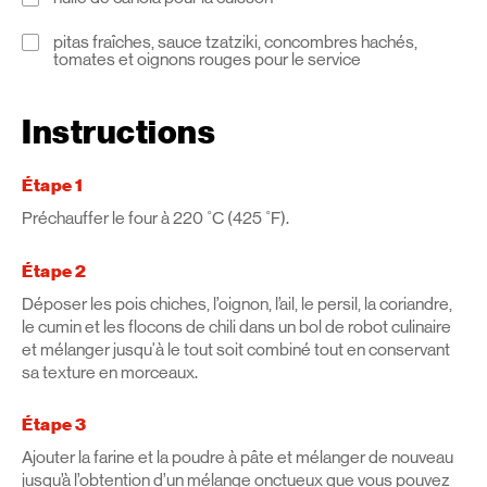
pitas fraîches, sauce tzatziki, concombres hachés,
tomates et oignons rouges pour le service
Instructions
Étape 1
Préchauffer le four à 220 ˚C (425 ˚F).
Étape 2
Déposer les pois chiches, l’oignon, l’ail, le persil, la coriandre,
le cumin et les flocons de chili dans un bol de robot culinaire
et mélanger jusqu'à le tout soit combiné tout en conservant
sa texture en morceaux.
Étape 3
Ajouter la farine et la poudre à pâte et mélanger de nouveau
jusqu’à l’obtention d’un mélange onctueux que vous pouvez