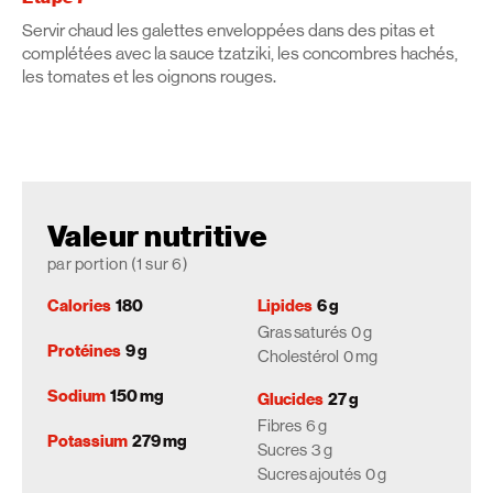
Servir chaud les galettes enveloppées dans des pitas et
complétées avec la sauce tzatziki, les concombres hachés,
les tomates et les oignons rouges.
Valeur nutritive
par portion (1 sur 6)
Calories
180
Lipides
6 g
Gras saturés
0 g
Protéines
9 g
Cholestérol
0 mg
Sodium
150 mg
Glucides
27 g
Fibres
6 g
Potassium
279 mg
Sucres
3 g
Sucres ajoutés
0 g