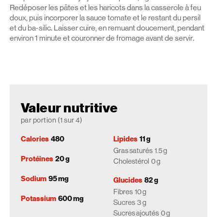
Redéposer les pâtes et les haricots dans la casserole à feu
doux, puis incorporer la sauce tomate et le restant du persil
et du ba-silic. Laisser cuire, en remuant doucement, pendant
environ 1 minute et couronner de fromage avant de servir.
Valeur nutritive
par portion (1 sur 4)
Calories
480
Lipides
11 g
Gras saturés
1.5 g
Protéines
20 g
Cholestérol
0 g
Sodium
95 mg
Glucides
82 g
Fibres
10 g
Potassium
600 mg
Sucres
3 g
Sucres ajoutés
0 g