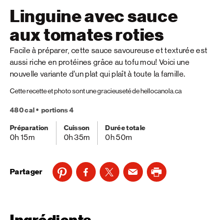
Linguine avec sauce
aux tomates roties
Facile à préparer, cette sauce savoureuse et texturée est
aussi riche en protéines grâce au tofu mou! Voici une
nouvelle variante d’un plat qui plaît à toute la famille.
Cette recette et photo sont une gracieuseté de hellocanola.ca
480 cal
portions 4
Préparation
Cuisson
Durée totale
0h 15m
0h 35m
0h 50m
Partager