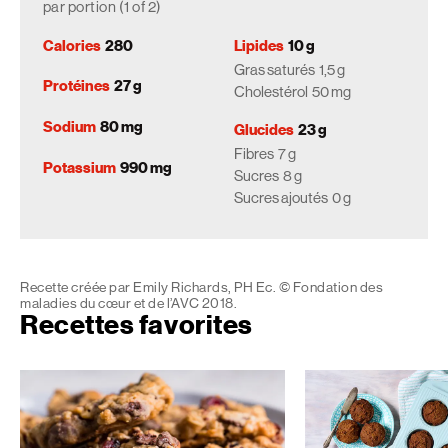
par portion (1 of 2)
Calories
280
Lipides
10 g
Gras saturés
1,5 g
Protéines
27 g
Cholestérol
50 mg
Sodium
80 mg
Glucides
23 g
Fibres
7 g
Potassium
990 mg
Sucres
8 g
Sucres ajoutés
0 g
Recette créée par Emily Richards, PH Ec. © Fondation des
maladies du cœur et de l’AVC 2018.
Recettes favorites