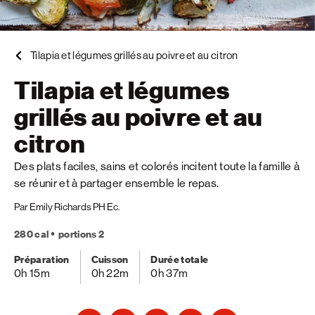
Tilapia et légumes grillés au poivre et au citron
Tilapia et légumes
grillés au poivre et au
citron
Des plats faciles, sains et colorés incitent toute la famille à
se réunir et à partager ensemble le repas.
Par Emily Richards PH Ec.
280 cal
portions 2
Préparation
Cuisson
Durée totale
0h 15m
0h 22m
0h 37m