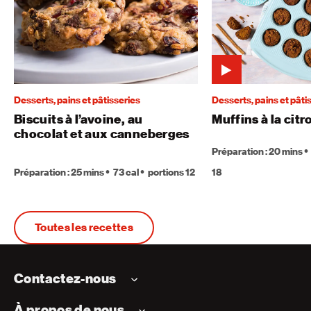
Desserts, pains et pâtisseries
Desserts, pains et pâti
Biscuits à l’avoine, au
Muffins à la citr
chocolat et aux canneberges
Préparation : 20 mins
Préparation : 25 mins
73 cal
portions 12
18
Toutes les recettes
Contactez-nous
À propos de nous