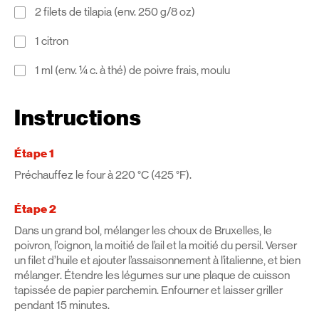
2 filets de tilapia (env. 250 g/8 oz)
1 citron
1 ml (env. ¼ c. à thé) de poivre frais, moulu
Instructions
Étape 1
Préchauffez le four à 220 °C (425 °F).
Étape 2
Dans un grand bol, mélanger les choux de Bruxelles, le
poivron, l’oignon, la moitié de l’ail et la moitié du persil. Verser
un filet d’huile et ajouter l’assaisonnement à l’italienne, et bien
mélanger. Étendre les légumes sur une plaque de cuisson
tapissée de papier parchemin. Enfourner et laisser griller
pendant 15 minutes.