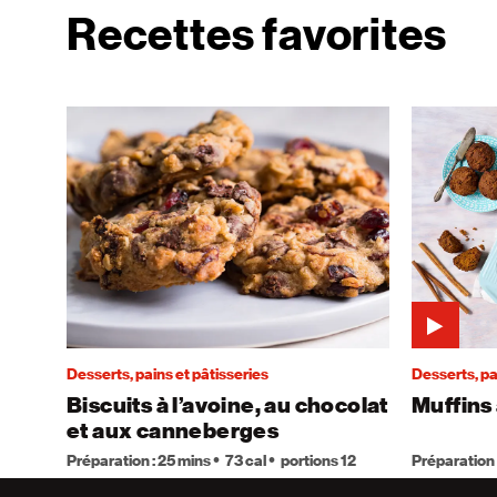
Recettes favorites
Desserts, pains et pâtisseries
Desserts, pa
Biscuits à l’avoine, au chocolat
Muffins 
et aux canneberges
Préparation : 25 mins
73 cal
portions 12
Préparation 