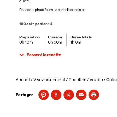
aillée.
Recette et photo fournies par hellocanola.ca
180 cal
portions 4
Préparation
Cuisson
Durée totale
0h 10m
0h 50m
1h 0m
Passer à la recette
Accueil
Vivez sainement
Recettes
Volaille
Cuiss
Partager