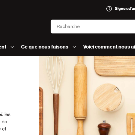
Signes d’
Recherche
’AVC logo]
ent
Ce que nous faisons
Voici comment nous a
ù les
x de
 et