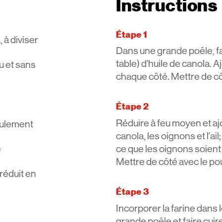
Instructions
Étape 1
, à diviser
Dans une grande poêle, fai
table) d'huile de canola. A
u et sans
chaque côté. Mettre de côt
Étape 2
Réduire à feu moyen et ajou
eulement
canola, les oignons et l'ai
e
ce que les oignons soient
Mettre de côté avec le pou
 réduit en
Étape 3
Incorporer la farine dans 
grande poêle et faire cui