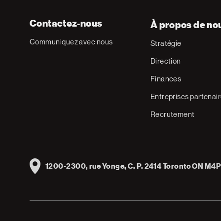
Contactez-nous
À propos de no
Communiquez avec nous
Stratégie
Direction
Finances
Entreprises partenai
Recrutement
Address
1200-2300, rue Yonge, C. P. 2414 Toronto ON M4P