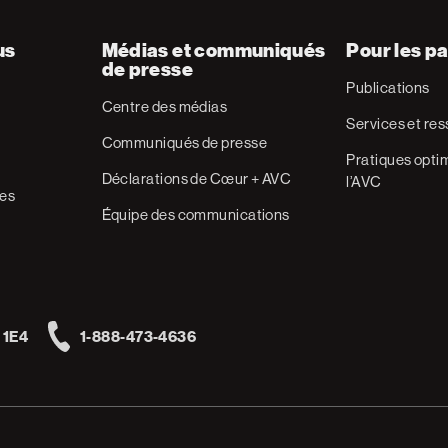
us
Médias et communiqués
Pour les pa
de presse
Publications
Centre des médias
Services et re
Communiqués de presse
Pratiques optim
Déclarations de Cœur + AVC
l’AVC
res
Équipe des communications
 1E4
1-888-473-4636
Telephone