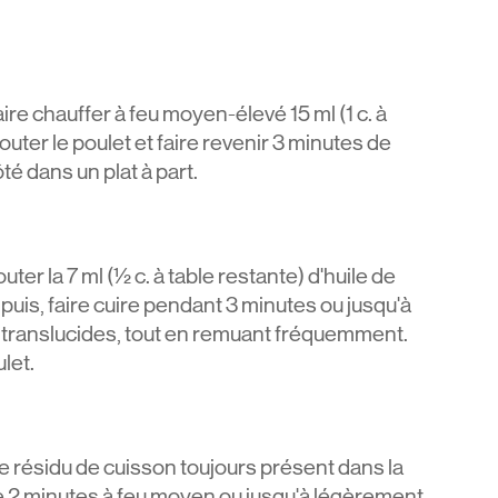
re chauffer à feu moyen-élevé 15 ml (1 c. à
jouter le poulet et faire revenir 3 minutes de
é dans un plat à part.
ter la 7 ml (½ c. à table restante) d'huile de
l; puis, faire cuire pendant 3 minutes ou jusqu'à
 translucides, tout en remuant fréquemment.
let.
le résidu de cuisson toujours présent dans la
re 2 minutes à feu moyen ou jusqu'à légèrement