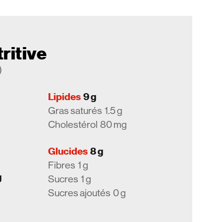
ritive
)
Lipides
9 g
Gras saturés
1.5 g
Cholestérol
80 mg
Glucides
8 g
Fibres
1 g
g
Sucres
1 g
Sucres ajoutés
0 g