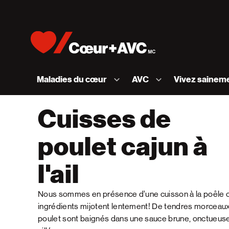
Skip to content
Accueil [Fondation des maladies du cœur et de l
Maladies du cœur
AVC
Vivez sainem
Cuisses de
poulet cajun à
l'ail
Nous sommes en présence d’une cuisson à la poêle o
ingrédients mijotent lentement! De tendres morceau
poulet sont baignés dans une sauce brune, onctueuse