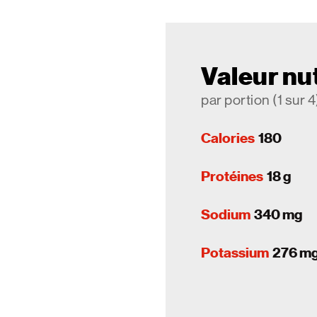
Valeur nut
par portion (1 sur 4
Calories
180
Protéines
18 g
Sodium
340 mg
Potassium
276 m