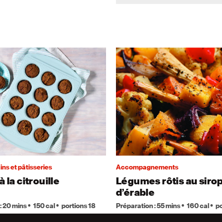
ins et pâtisseries
Accompagnements
à la citrouille
Légumes rôtis au siro
d’érable
: 20 mins
150 cal
portions 18
Préparation : 55 mins
160 cal
po