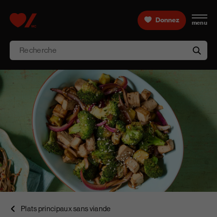
Skip to content
Donnez
menu
Accueil [Fondation des maladies du cœur et de l’AVC 
Recherche
aria-l
Plats principaux sans viande