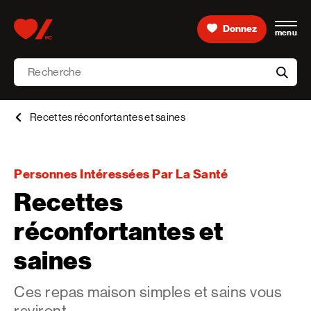
Skip to content
Donnez
menu
Accueil [Fondation des maladies du cœur et de l’AVC 
Recherche
aria-l
Recettes réconfortantes et saines
Personnes Intéressées Par La Santé
Recettes
réconfortantes et
saines
Ces repas maison simples et sains vous
raviront.