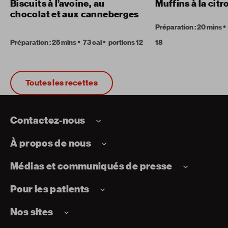
Biscuits à l’avoine, au
Muffins à la citr
chocolat et aux canneberges
Préparation : 20 mins
Préparation : 25 mins
73 cal
portions 12
18
Toutes les recettes
Contactez-nous
À propos de nous
Médias et communiqués de presse
Pour les patients
Nos sites