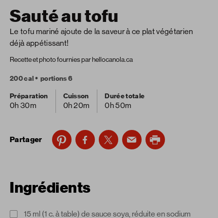
Sauté au tofu
Le tofu mariné ajoute de la saveur à ce plat végétarien
déjà appétissant!
Recette et photo fournies par hellocanola.ca
200 cal
portions 6
Préparation
Cuisson
Durée totale
0h 30m
0h 20m
0h 50m
Partager
Ingrédients
15 ml (1 c. à table) de sauce soya, réduite en sodium