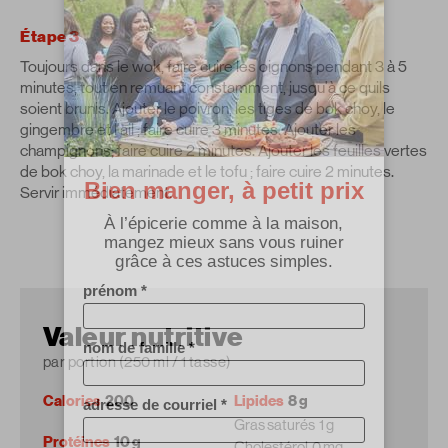
Étape 3
Toujours dans le wok, faire cuire les oignons pendant 3 à 5
minutes, tout en remuant constamment, jusqu'à ce quils
soient brunis. Ajouter le poivron, les tiges de bok choy, le
gingembre et l'ail ; faire cuire 3 minutes. Ajouter les
champignons; faire cuire 2 minutes. Ajouter les feuilles vertes
de bok choy, la marinade et le tofu ; faire cuire 2 minutes.
Servir immédiatement.
Valeur nutritive
par portion (250 ml / 1 tasse)
Calories
200
Lipides
8 g
Gras saturés
1 g
Protéines
10 g
Cholestérol
0 mg