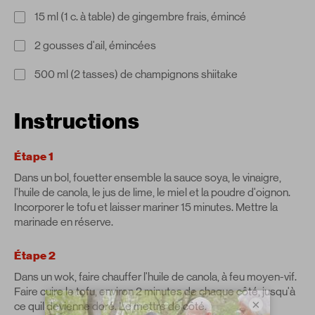
15 ml (1 c. à table) de gingembre frais, émincé
2 gousses d'ail, émincées
500 ml (2 tasses) de champignons shiitake
Instructions
Étape 1
Dans un bol, fouetter ensemble la sauce soya, le vinaigre,
l'huile de canola, le jus de lime, le miel et la poudre d'oignon.
Incorporer le tofu et laisser mariner 15 minutes. Mettre la
marinade en réserve.
Étape 2
Dans un wok, faire chauffer l'huile de canola, à feu moyen-vif.
Faire cuire le tofu, environ 2 minutes de chaque côté, jusqu'à
×
ce quil devienne doré. Le mettre de côté.