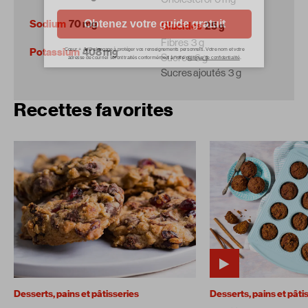
Sodium
70 mg
Glucides
25 g
Fibres
3 g
Potassium
408 mg
Sucres
6 g
Sucres ajoutés
3 g
Recettes favorites
Desserts, pains et pâtisseries
Desserts, pains et pâti