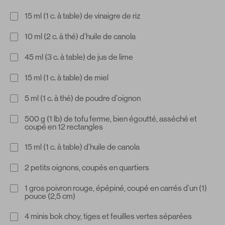
15 ml (1 c. à table) de vinaigre de riz
10 ml (2 c. à thé) d'huile de canola
45 ml (3 c. à table) de jus de lime
15 ml (1 c. à table) de miel
5 ml (1 c. à thé) de poudre d'oignon
500 g (1 lb) de tofu ferme, bien égoutté, asséché et
coupé en 12 rectangles
15 ml (1 c. à table) d'huile de canola
2 petits oignons, coupés en quartiers
1 gros poivron rouge, épépiné, coupé en carrés d'un (1)
pouce (2,5 cm)
4 minis bok choy, tiges et feuilles vertes séparées