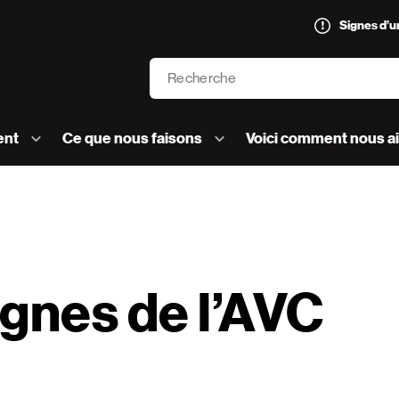
Signes d’
Recherche
’AVC logo]
ent
Ce que nous faisons
Voici comment nous a
ignes de l’AVC