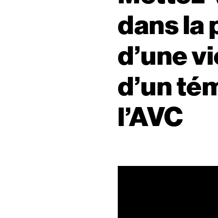
dans la
d’une vi
d’un té
l’AVC