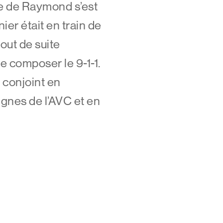
te de Raymond s’est
er était en train de
tout de suite
e composer
le 9-1-1.
 conjoint en
ignes de l’AVC et en