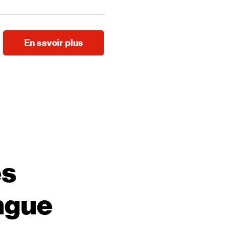
En savoir plus
es
ngue