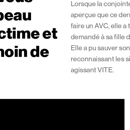
Lorsque la conjoin
 peau
aperçue que ce derni
faire un AVC, elle a 
ctime et
demandé à sa fille
d
moin de
Elle a pu sauver son
reconnaissant les s
agissant VITE.