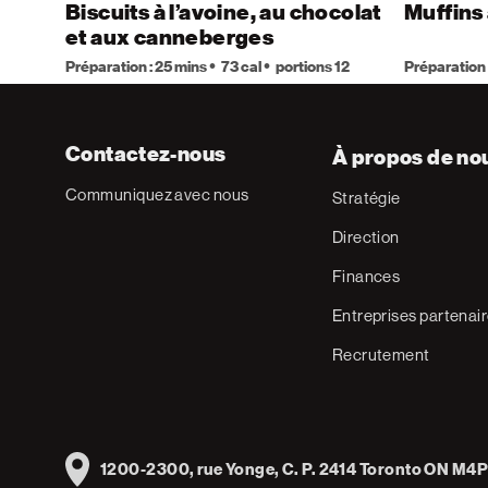
Biscuits à l’avoine, au chocolat
Muffins 
et aux canneberges
Préparation : 25 mins
73 cal
portions 12
Préparation 
Contactez-nous
À propos de no
Communiquez avec nous
Stratégie
Direction
Finances
Entreprises partenai
Recrutement
Address
1200-2300, rue Yonge, C. P. 2414 Toronto ON M4P