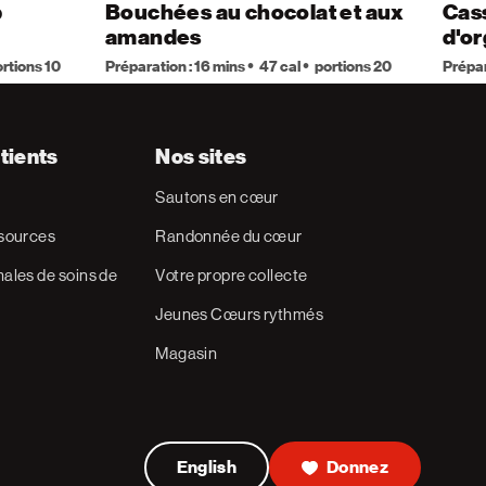
p
Bouchées au chocolat et aux
Cass
amandes
d'or
rtions 10
Préparation : 16 mins
47 cal
portions 20
Prépar
tients
Nos sites
Sautons en cœur
ssources
Randonnée du cœur
ales de soins de
Votre propre collecte
Jeunes Cœurs rythmés
Magasin
English
Donnez