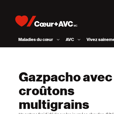
Skip to content
Accueil [Fondation des maladies du cœur et de l
Maladies du cœur
AVC
Vivez sainem
Gazpacho avec
croûtons
multigrains