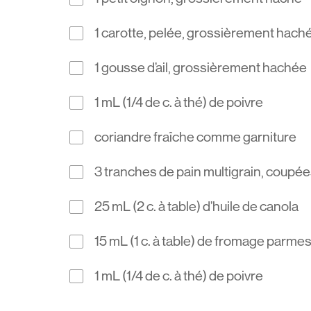
1 carotte, pelée, grossièrement hach
1 gousse d’ail, grossièrement hachée
1 mL (1/4 de c. à thé) de poivre
coriandre fraîche comme garniture
3 tranches de pain multigrain, coupée
25 mL (2 c. à table) d’huile de canola
15 mL (1 c. à table) de fromage parme
1 mL (1/4 de c. à thé) de poivre