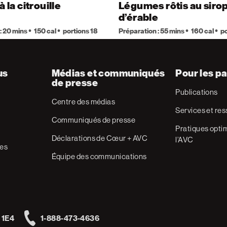
à la citrouille
Légumes rôtis au siro
d’érable
: 20 mins
150 cal
portions 18
Préparation : 55 mins
160 cal
po
us
Médias et communiqués
Pour les pa
de presse
Publications
Centre des médias
Services et re
Communiqués de presse
Pratiques optim
Déclarations de Cœur + AVC
l’AVC
res
Équipe des communications
 1E4
1-888-473-4636