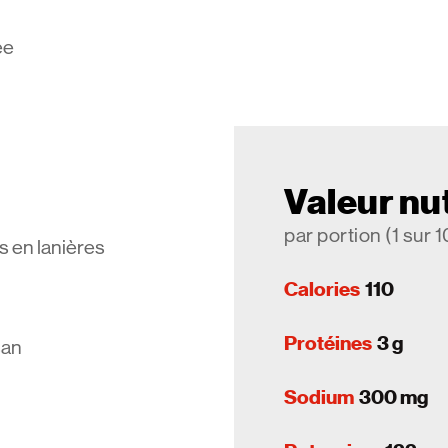
ée
Valeur nut
par portion (1 sur 1
s en lanières
Calories
110
Protéines
3 g
san
Sodium
300 mg