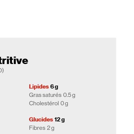
ritive
0)
Lipides
6 g
Gras saturés
0.5 g
Cholestérol
0 g
Glucides
12 g
Fibres
2 g