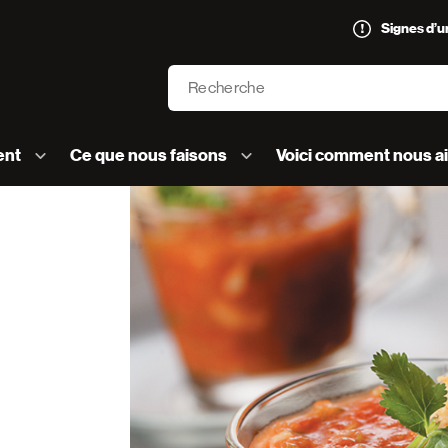
Signes d’
Recherche
’AVC logo]
ent
Ce que nous faisons
Voici comment nous a