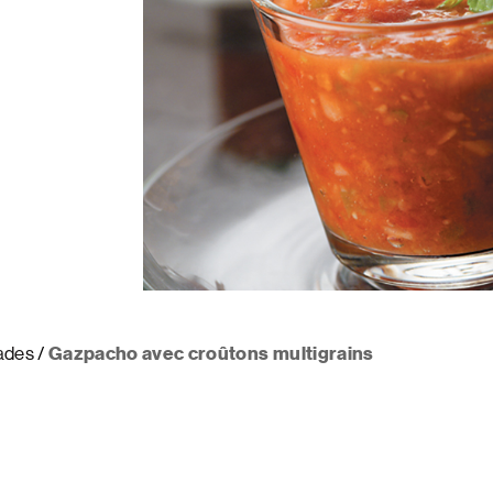
é
ades
Gazpacho avec croûtons multigrains