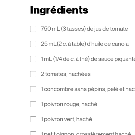
Ingrédients
750 mL (3 tasses) de jus de tomate
25 mL(2 c. à table) d’huile de canola
1 mL (1/4 de c. à thé) de sauce piquant
2 tomates, hachées
1 concombre sans pépins, pelé et ha
1 poivron rouge, haché
1 poivron vert, haché
1 petit oignon, grossièrement haché