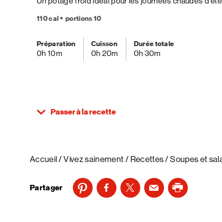
Un potage froid idéal pour les journées chaudes d’ét
110 cal
portions 10
Préparation
Cuisson
Durée totale
0h 10m
0h 20m
0h 30m
Passer à la recette
Accueil
Vivez sainement
Recettes
Soupes et sal
Partager