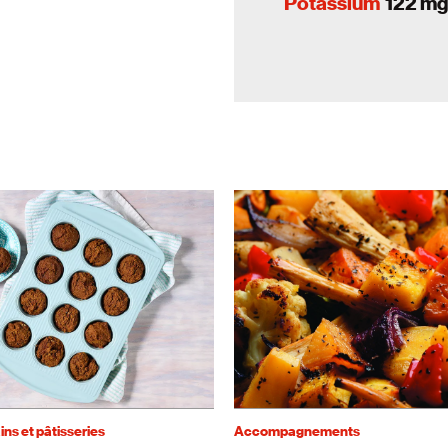
Potassium
122 mg
ins et pâtisseries
Accompagnements