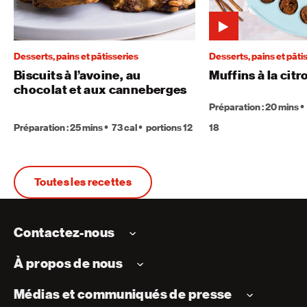
Desserts, pains et pâtisseries
Desserts, pains et pâti
Biscuits à l’avoine, au
Muffins à la citr
chocolat et aux canneberges
Préparation : 20 mins
Préparation : 25 mins
73 cal
portions 12
18
Toutes les recettes
Contactez-nous
À propos de nous
Médias et communiqués de presse