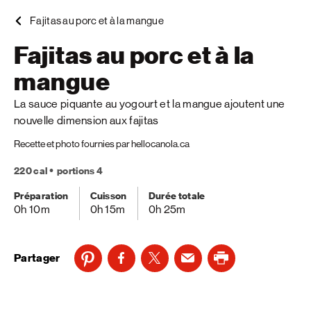
Fajitas au porc et à la mangue
Fajitas au porc et à la
mangue
La sauce piquante au yogourt et la mangue ajoutent une
nouvelle dimension aux fajitas
Recette et photo fournies par hellocanola.ca
220 cal
portions 4
Préparation
Cuisson
Durée totale
0h 10m
0h 15m
0h 25m
Partager