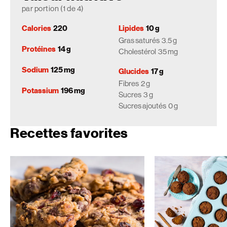
par portion (1 de 4)
Calories
220
Lipides
10 g
Gras saturés
3.5 g
Protéines
14 g
Cholestérol
35 mg
Sodium
125 mg
Glucides
17 g
Fibres
2 g
Potassium
196 mg
Sucres
3 g
Sucres ajoutés
0 g
Recettes favorites