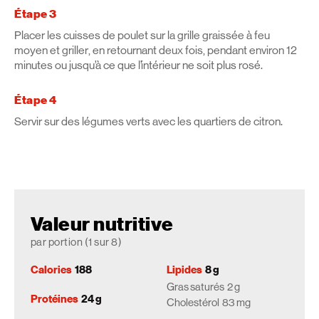
Étape 3
Placer les cuisses de poulet sur la grille graissée à feu
moyen et griller, en retournant deux fois, pendant environ 12
minutes ou jusqu’à ce que l’intérieur ne soit plus rosé.
Étape 4
Servir sur des légumes verts avec les quartiers de citron.
Valeur nutritive
par portion (1 sur 8)
Calories
188
Lipides
8 g
Gras saturés
2 g
Protéines
24 g
Cholestérol
83 mg