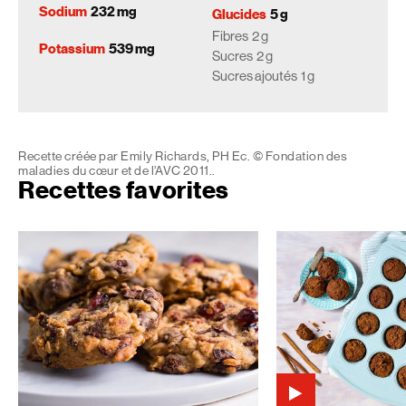
Sodium
232 mg
Glucides
5 g
Fibres
2 g
Potassium
539 mg
Sucres
2 g
Sucres ajoutés
1 g
Recette créée par Emily Richards, PH Ec. © Fondation des
maladies du cœur et de l’AVC 2011..
Recettes favorites