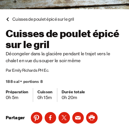
Cuisses de poulet épicé sur le gril
Cuisses de poulet épicé
sur le gril
Décongeler dans la glacière pendant le trajet vers le
chalet en vue du souper le soir même
Par Emily Richards PH Ec.
188 cal
portions 8
Préparation
Cuisson
Durée totale
0h 5m
0h 15m
0h 20m
Partager