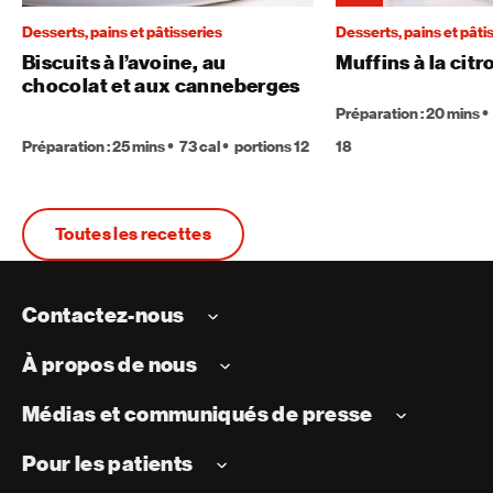
Desserts, pains et pâtisseries
Desserts, pains et pâti
Biscuits à l’avoine, au
Muffins à la citr
chocolat et aux canneberges
Préparation : 20 mins
Préparation : 25 mins
73 cal
portions 12
18
Toutes les recettes
Contactez-nous
À propos de nous
Médias et communiqués de presse
Pour les patients