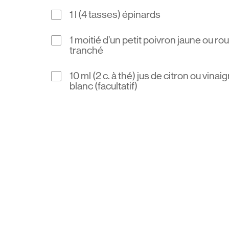
1 l (4 tasses) épinards
1 moitié d’un petit poivron jaune ou r
tranché
10 ml (2 c. à thé) jus de citron ou vinai
blanc (facultatif)