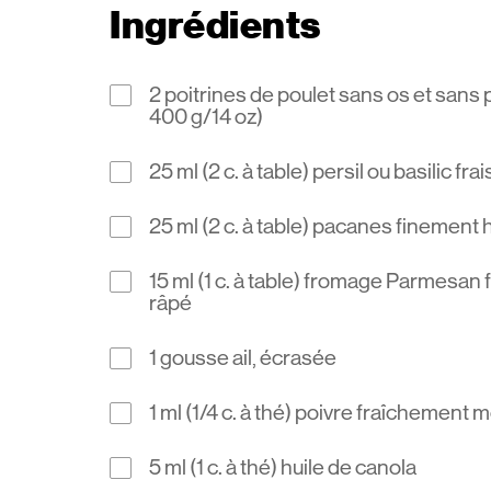
Ingrédients
2 poitrines de poulet sans os et sans
400 g/14 oz)
25 ml (2 c. à table) persil ou basilic fr
25 ml (2 c. à table) pacanes finement
15 ml (1 c. à table) fromage Parmesan
râpé
1 gousse ail, écrasée
1 ml (1/4 c. à thé) poivre fraîchement 
5 ml (1 c. à thé) huile de canola