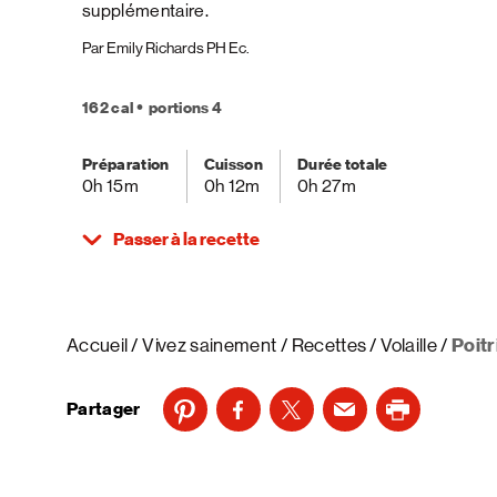
supplémentaire.
Par Emily Richards PH Ec.
162 cal
portions 4
Préparation
Cuisson
Durée totale
0h 15m
0h 12m
0h 27m
Passer à la recette
Accueil
Vivez sainement
Recettes
Volaille
Poitr
Partager