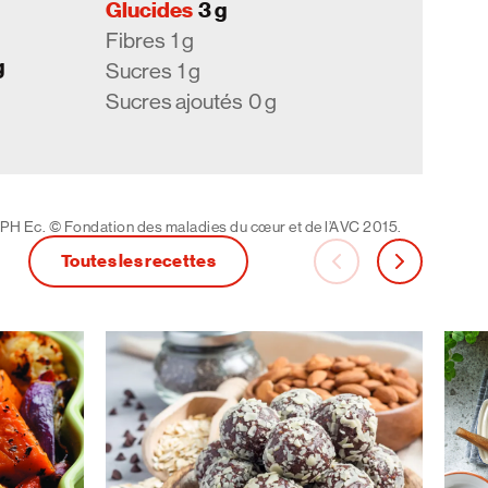
Glucides
3 g
Fibres
1 g
g
Sucres
1 g
Sucres ajoutés
0 g
 PH Ec. © Fondation des maladies du cœur et de l’AVC 2015.
Toutes les recettes
carousel-back
carousel-ne