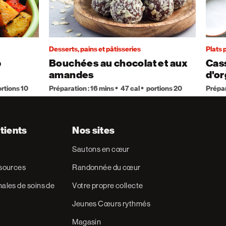
Desserts, pains et pâtisseries
Plats 
p
Bouchées au chocolat et aux
Cass
amandes
d'or
rtions 10
Préparation : 16 mins
47 cal
portions 20
Prépar
tients
Nos sites
Sautons en cœur
ssources
Randonnée du cœur
ales de soins de
Votre propre collecte
Jeunes Cœurs rythmés
Magasin