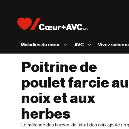
Skip to content
Accueil [Fondation des maladies du cœur et de l
Maladies du cœur
AVC
Vivez sainem
Poitrine de
poulet farcie a
noix et aux
herbes
Le mélange des herbes, de l’ail et des noix ajoute un 