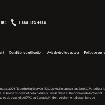
 1E4
1-888-473-4636
Telephone
ent
Conditions d’utilisation
Avis de droits d’auteur
Politique sur l
da, 2026. Tous droits réservés. | MC La vie. Ne passez pas à côté., Perpétuer l
., et l’icône du cœur et de la / seule ou suivie d’une autre icône ou de mots sont
ies du cœur et de l’AVC du Canada. N° d’enregistrement d’organisme de