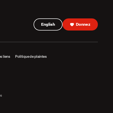
English
Donnez
es liens
Politique de plaintes
es