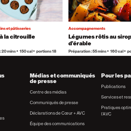
ins et pâtisseries
Accompagnements
à la citrouille
Légumes rôtis au siro
d’érable
: 20 mins
150 cal
portions 18
Préparation : 55 mins
160 cal
po
us
Médias et communiqués
Pour les pa
de presse
Publications
Centre des médias
Services et re
Communiqués de presse
Pratiques optim
Déclarations de Cœur + AVC
l’AVC
res
Équipe des communications