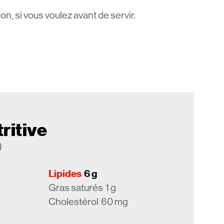
on, si vous voulez avant de servir.
ritive
)
Lipides
6 g
Gras saturés
1 g
Cholestérol
60 mg