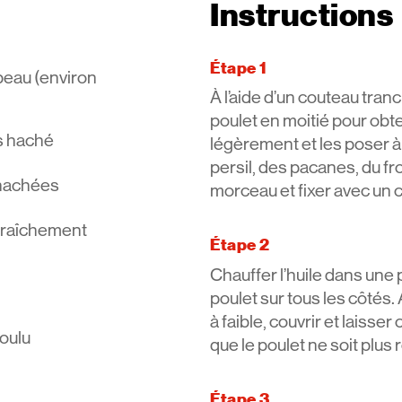
Instructions
Étape 1
 peau (environ
À l’aide d’un couteau tra
poulet en moitié pour obte
ais haché
légèrement et les poser à 
persil, des pacanes, du fr
 hachées
morceau et fixer avec un 
 fraîchement
Étape 2
Chauffer l’huile dans une
poulet sur tous les côtés. 
à faible, couvrir et laisse
moulu
que le poulet ne soit plus ro
Étape 3