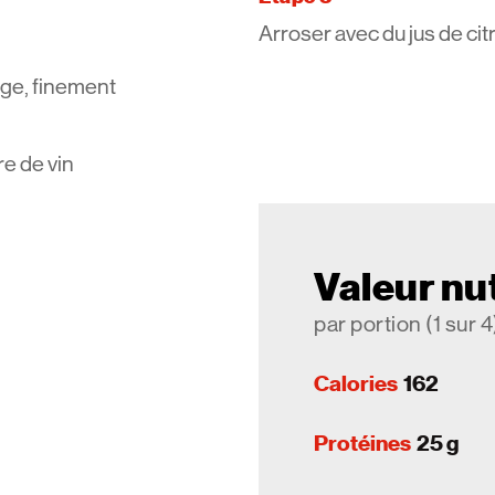
Arroser avec du jus de citr
ouge, finement
gre de vin
Valeur nut
par portion (1 sur 4
Calories
162
Protéines
25 g