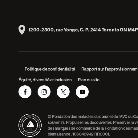
Address
1200-2300, rue Yonge, C. P. 2414 Toronto ON M4P
Politique de confidentialité
Rapport sur l’approvisionnem
Équité, diversité et inclusion
Plan du site
Facebook
Instagram
Twitter
Youtube
© Fondation des maladies du cœur et de l’AVC du Cana
souvenirs. Propulser les découvertes. Préserver la vie
des marques de commerce de la Fondation des malad
bienfaisance : 106846942 RR0001.