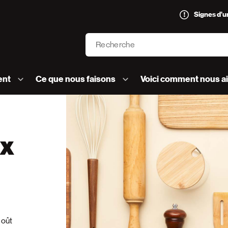
Signes d’
Recherche
’AVC logo]
ent
Ce que nous faisons
Voici comment nous a
ux
goût