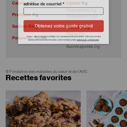
Calories
28
Lipides
0 g
Gras saturés
0 g
Protéines
0 g
Cholestérol
0 mg
Sodium
0 mg
Glucides
7 g
Fibres
2 g
Potassium
112 mg
Sucres
4 g
Sucres ajoutés
0 g
© Fondation des maladies du cœur et de l'AVC
Recettes favorites