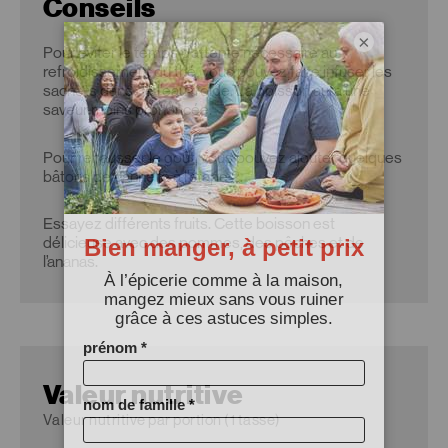
Conseils
×
Pour éviter le temps d’attente nécessaire au
refroidissement du thé, vous pouvez faire infuser les
sachets dans de l’eau froide. La boisson aura une
saveur moins prononcée.
Pour rehausser le goût, vous pouvez ajouter quelques
bâtons de cannelle à l’étape 2.
Essayez différents fruits. Cette boisson est
délicieuse avec des pommes, des pêches et de
l’ananas.
Valeur nutritive
Valeur nutritive par portion (1 tasse)