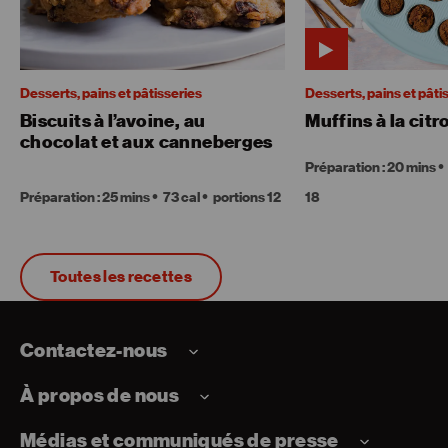
Desserts, pains et pâtisseries
Desserts, pains et pâti
Biscuits à l’avoine, au
Muffins à la citr
chocolat et aux canneberges
Préparation : 20 mins
Préparation : 25 mins
73 cal
portions 12
18
Toutes les recettes
Contactez-nous
À propos de nous
Médias et communiqués de presse